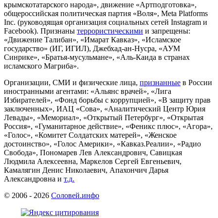
крымскотатарского народа», движение «Артподготовка»,
общероссийская политическая партия «Воля», Meta Platforms
Inc. (руководящая организация социальных сетей Instagram и
Facebook). Признаны
террористическими
и запрещены:
«Движение Талибан», «Имарат Кавказ», «Исламское
государство» (ИГ, ИГИЛ), Джебхад-ан-Нусра, «АУМ
Синрике», «Братья-мусульмане», «Аль-Каида в странах
исламского Магриба».
Организации, СМИ и физические лица,
признанные
в России
иностранными агентами: «Альянс врачей», «Лига
Избирателей», «Фонд борьбы с коррупцией», «В защиту прав
заключенных», ИАЦ «Сова», «Аналитический Центр Юрия
Левады», «Мемориал», «Открытый Петербург», «Открытая
Россия», «Гуманитарное действие», «Феникс плюс», «Агора»,
«Голос», «Комитет Солдатских матерей», «Женское
достоинство», «Голос Америки», «Кавказ.Реалии», «Радио
Свобода», Пономарев Лев Александрович, Савицкая
Людмила Алексеевна, Маркелов Сергей Евгеньевич,
Камалягин Денис Николаевич, Апахончич Дарья
Александровна и
т.д.
© 2006 -
2026
Соловей.инфо