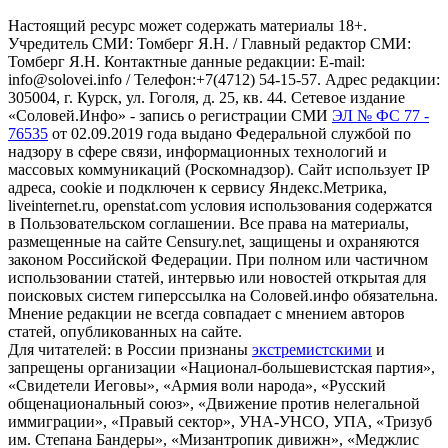
Настоящий ресурс может содержать материалы 18+.
Учредитель СМИ: Томберг Я.Н. / Главный редактор СМИ:
Томберг Я.Н. Контактные данные редакции: E-mail:
info@solovei.info / Телефон:+7(4712) 54-15-57. Адрес редакции:
305004, г. Курск, ул. Гоголя, д. 25, кв. 44. Сетевое издание
«Соловей.Инфо» - запись о регистрации СМИ
ЭЛ № ФС 77 -
76535
от 02.09.2019 года выдано Федеральной службой по
надзору в сфере связи, информационных технологий и
массовых коммуникаций (Роскомнадзор). Сайт использует IP
адреса, cookie и подключен к сервису Яндекс.Метрика,
liveinternet.ru, openstat.com условия использования содержатся
в Пользовательском соглашении. Все права на материалы,
размещенные на сайте Censury.net, защищены и охраняются
законом Российской Федерации. При полном или частичном
использовании статей, интервью или новостей открытая для
поисковых систем гиперссылка на Соловей.инфо обязательна.
Мнение редакции не всегда совпадает с мнением авторов
статей, опубликованных на сайте.
Для читателей: в России признаны
экстремистскими
и
запрещены организации «Национал-большевистская партия»,
«Свидетели Иеговы», «Армия воли народа», «Русский
общенациональный союз», «Движение против нелегальной
иммиграции», «Правый сектор», УНА-УНСО, УПА, «Тризуб
им. Степана Бандеры», «Мизантропик дивижн», «Меджлис