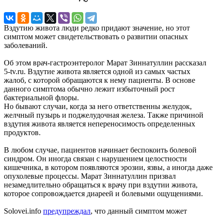
Вздутию живота люди редко придают значение, но этот
симптом может свидетельствовать о развитии опасных
заболеваний.
Об этом врач-гастроэнтеролог Марат Зиннатуллин рассказал
5-tv.ru. Вздутие живота является одной из самых частых
жалоб, с которой обращаются к нему пациенты. В основе
данного симптома обычно лежит избыточный рост
бактериальной флоры.
Но бывают случаи, когда за него ответственны желудок,
желчный пузырь и поджелудочная железа. Также причиной
вздутия живота является непереносимость определенных
продуктов.
В любом случае, пациентов начинает беспокоить болевой
синдром. Он иногда связан с нарушением целостности
кишечника, в котором появляются эрозии, язвы, а иногда даже
опухолевые процессы. Марат Зиннатуллин призвал
незамедлительно обращаться к врачу при вздутии живота,
которое сопровождается диареей и болевыми ощущениями.
Solovei.info
предупреждал
, что данный симптом может