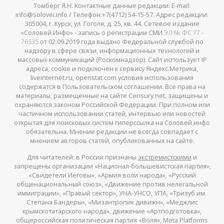
Томберг Я.Н. Контактные данные редакции: E-mail:
info@solovei.info / Телефон:+7(4712) 54-15-57. Адрес редакции:
305004, г. Курск, ул. Гоголя, д. 25, кв. 44. Сетевое издание
«Соловей.Инфо» - запись о регистрации СМИ
ЭЛ № ФС 77 -
76535
от 02.09.2019 года выдано Федеральной службой по
надзору в сфере связи, информационных технологий и
массовых коммуникаций (Роскомнадзор). Сайт использует IP
адреса, cookie и подключен к сервису Яндекс.Метрика,
liveinternet.ru, openstat.com условия использования
содержатся в Пользовательском соглашении. Все права на
материалы, размещенные на сайте Censury.net, защищены и
охраняются законом Российской Федерации. При полном или
частичном использовании статей, интервью или новостей
открытая для поисковых систем гиперссылка на Соловей.инфо
обязательна. Мнение редакции не всегда совпадает с
мнением авторов статей, опубликованных на сайте.
Для читателей: в России признаны
экстремистскими
и
запрещены организации «Национал-большевистская партия»,
«Свидетели Иеговы», «Армия воли народа», «Русский
общенациональный союз», «Движение против нелегальной
иммиграции», «Правый сектор», УНА-УНСО, УПА, «Тризуб им.
Степана Бандеры», «Мизантропик дивижн», «Меджлис
крымскотатарского народа», движение «Артподготовка»,
общероссийская политическая партия «Воля», Meta Platforms