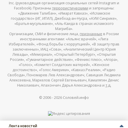
Inc. (руководящая организация социальных сетей Instagram и
Facebook). Признаны
террористическими
и запрещены:
«Движение Талибан», «Имарат Кавказ», «Исламское
государство» (ИГ, ИГИЛ), Джебхад-ан-Нусра, «АУМ Синрике»,
«Братья-мусульмане», «Аль-Каида в странах исламского
Магриба».
Организации, СМИ и физические лица,
признанные
в России
иностранными агентами: «Альянс врачей», «Лига
Избирателей», «Фонд борьбы с коррупцией», «В защиту прав
заключенных», ИАЦ «Сова», «Аналитический Центр Юрия
Левады», «Мемориал», «Открытый Петербург», «Открытая
Россия», «Гуманитарное действие», «Феникс плюс», «Агора»,
«Голос», «Комитет Солдатских матерей», «Женское
достоинство», «Голос Америки», «Кавказ.Реалии», «Радио
Свобода», Пономарев Лев Александрович, Савицкая Людмила
Алексеевна, Маркелов Сергей Евгеньевич, Камалягин Денис
Николаевич, Апахончич Дарья Александровна и
т.д.
© 2006 -
2026
Соловей.инфо
Лента новостей