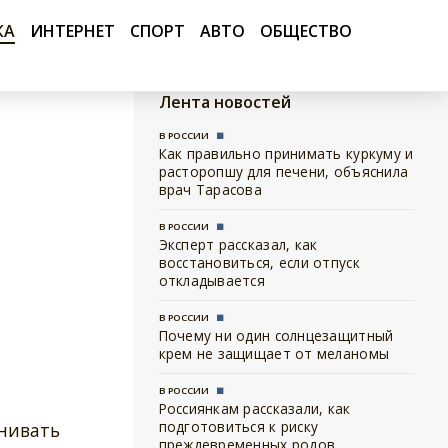
КА
ИНТЕРНЕТ
СПОРТ
АВТО
ОБЩЕСТВО
Лента новостей
В РОССИИ
Как правильно принимать куркуму и
расторопшу для печени, объяснила
врач Тарасова
В РОССИИ
Эксперт рассказал, как
восстановиться, если отпуск
откладывается
В РОССИИ
Почему ни один солнцезащитный
крем не защищает от меланомы
В РОССИИ
Россиянкам рассказали, как
подготовиться к риску
енивать
преждевременных родов