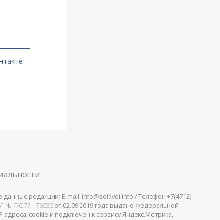
нтакте
иальности
анные редакции: E-mail: info@solovei.info / Телефон:+7(4712)
Л № ФС 77 - 76535
от 02.09.2019 года выдано Федеральной
 адреса, cookie и подключен к сервису Яндекс.Метрика,