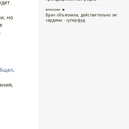
удет.
В РОССИИ
Врач объяснила, действительно ли
и, но
сардины - суперфуд
е
ь
общал
,
ания,