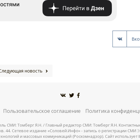
Вко
Следующая новость
Пользовательское соглашение
Политика конфиденц
СМИ: Томберг Я.Н. / Главный редактор СМИ: Томберг Я.Н. Контактные д
 25, кв. 44. Сетевое издание «Соловей.Инфо» - запись о регистрации СМИ
Э
нологий и массовых коммуникаций (Роскомнадзор). Сайт использует IP