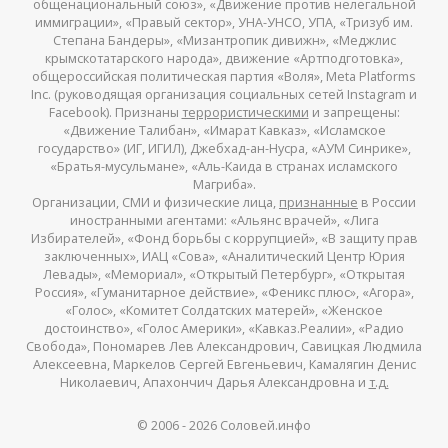
общенациональный союз», «Движение против нелегальной
иммиграции», «Правый сектор», УНА-УНСО, УПА, «Тризуб им.
Степана Бандеры», «Мизантропик дивижн», «Меджлис
крымскотатарского народа», движение «Артподготовка»,
общероссийская политическая партия «Воля», Meta Platforms
Inc. (руководящая организация социальных сетей Instagram и
Facebook). Признаны
террористическими
и запрещены:
«Движение Талибан», «Имарат Кавказ», «Исламское
государство» (ИГ, ИГИЛ), Джебхад-ан-Нусра, «АУМ Синрике»,
«Братья-мусульмане», «Аль-Каида в странах исламского
Магриба».
Организации, СМИ и физические лица,
признанные
в России
иностранными агентами: «Альянс врачей», «Лига
Избирателей», «Фонд борьбы с коррупцией», «В защиту прав
заключенных», ИАЦ «Сова», «Аналитический Центр Юрия
Левады», «Мемориал», «Открытый Петербург», «Открытая
Россия», «Гуманитарное действие», «Феникс плюс», «Агора»,
«Голос», «Комитет Солдатских матерей», «Женское
достоинство», «Голос Америки», «Кавказ.Реалии», «Радио
Свобода», Пономарев Лев Александрович, Савицкая Людмила
Алексеевна, Маркелов Сергей Евгеньевич, Камалягин Денис
Николаевич, Апахончич Дарья Александровна и
т.д.
© 2006 -
2026
Соловей.инфо