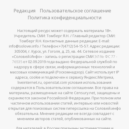
Редакция
Пользовательское соглашение
Политика конфиденциальности
Настоящий ресурс может содержать материалы 18+.
Учредитель СМИ: Томберг Я.Н. / Главный редактор СМИ:
Томберг Я.Н. Контактные данные редакции: E-mail:
info@solovei.info / Телефон:+7(4712) 54-15-57. Адрес редакции:
305004, г. Курск, ул. Гоголя, д. 25, кв. 44. Сетевое издание
«Соловей.Инфо» - запись о регистрации СМИ
ЭЛ № ФС 77 -
76535
от 02.09.2019 года выдано Федеральной службой по
надзору в сфере связи, информационных технологий и
массовых коммуникаций (Роскомнадзор). Сайт использует IP
адреса, cookie и подключен к сервису Яндекс.Метрика,
liveinternet.ru, openstat.com условия использования
содержатся в Пользовательском соглашении. Все права на
материалы, размещенные на сайте Censury.net, защищены и
охраняются законом Российской Федерации. При полном или
частичном использовании статей, интервью или новостей
открытая для поисковых систем гиперссылка на Соловей.инфо
обязательна. Мнение редакции не всегда совпадает с
мнением авторов статей, опубликованных на сайте.
Для читателей: в России признаны
экстремистскими
и