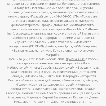
запрещены организации «Национал-большевистская партия»,
«Свидетели Иеговы», «Армия воли народа», «Русский
общенациональный союз», «Движение против нелегальной
иммиграции», «Правый сектор», УНА-УНСО, УПА, «Тризуб им.
Степана Бандеры», «Мизантропик дивижн», «Меджлис
крымскотатарского народа», движение «Артподготовка»,
общероссийская политическая партия «Воля», Meta Platforms
Inc. (руководящая организация социальных сетей Instagram и
Facebook). Признаны
террористическими
и запрещены:
«Движение Талибан», «Имарат Кавказ», «Исламское
государство» (ИГ, ИГИЛ), Джебхад-ан-Нусра, «АУМ Синрике»,
«Братья-мусульмане», «Аль-Каида в странах исламского
Магриба».
Организации, СМИ и физические лица,
признанные
в России
иностранными агентами: «Альянс врачей», «Лига
Избирателей», «Фонд борьбы с коррупцией», «В защиту прав
заключенных», ИАЦ «Сова», «Аналитический Центр Юрия
Левады», «Мемориал», «Открытый Петербург», «Открытая
Россия», «Гуманитарное действие», «Феникс плюс», «Агора»,
«Голос», «Комитет Солдатских матерей», «Женское
достоинство», «Голос Америки», «Кавказ.Реалии», «Радио
Свобода», Пономарев Лев Александрович, Савицкая Людмила
Алексеевна, Маркелов Сергей Евгеньевич, Камалягин Денис
Николаевич, Апахончич Дарья Александровна и
т.д.