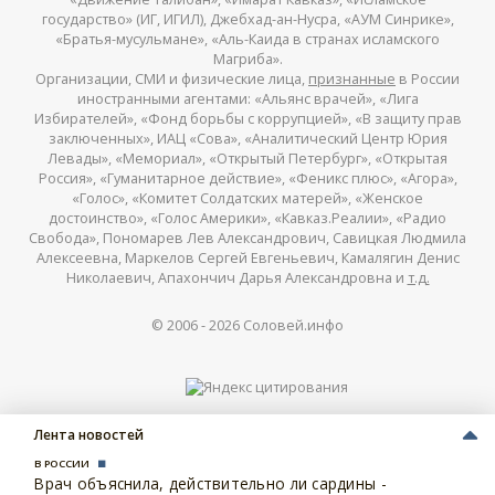
государство» (ИГ, ИГИЛ), Джебхад-ан-Нусра, «АУМ Синрике»,
«Братья-мусульмане», «Аль-Каида в странах исламского
Магриба».
Организации, СМИ и физические лица,
признанные
в России
иностранными агентами: «Альянс врачей», «Лига
Избирателей», «Фонд борьбы с коррупцией», «В защиту прав
заключенных», ИАЦ «Сова», «Аналитический Центр Юрия
Левады», «Мемориал», «Открытый Петербург», «Открытая
Россия», «Гуманитарное действие», «Феникс плюс», «Агора»,
«Голос», «Комитет Солдатских матерей», «Женское
достоинство», «Голос Америки», «Кавказ.Реалии», «Радио
Свобода», Пономарев Лев Александрович, Савицкая Людмила
Алексеевна, Маркелов Сергей Евгеньевич, Камалягин Денис
Николаевич, Апахончич Дарья Александровна и
т.д.
© 2006 -
2026
Соловей.инфо
Лента новостей
В РОССИИ
Врач объяснила, действительно ли сардины -