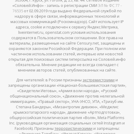
305004, г. Курск, ул. Гоголя, д. 25, кв. 44. Сетевое издание
«Соловей.Инфо» - запись о регистрации СМИ
ЭЛ № ФС 77 -
76535
от 02.09.2019 года выдано Федеральной службой по
надзору в сфере связи, информационных технологий и
массовых коммуникаций (Роскомнадзор). Сайт использует IP
адреса, cookie и подключен к сервису Яндекс.Метрика,
liveinternet.ru, openstat.com условия использования
содержатся в Пользовательском соглашении. Все права на
материалы, размещенные на сайте Censury.net, защищены и
охраняются законом Российской Федерации. При полном или
частичном использовании статей, интервью или новостей
открытая для поисковых систем гиперссылка на Соловей.инфо
обязательна. Мнение редакции не всегда совпадает с
мнением авторов статей, опубликованных на сайте.
Для читателей: в России признаны
экстремистскими
и
запрещены организации «Национал-большевистская партия»,
«Свидетели Иеговы», «Армия воли народа», «Русский
общенациональный союз», «Движение против нелегальной
иммиграции», «Правый сектор», УНА-УНСО, УПА, «Тризуб им.
Степана Бандеры», «Мизантропик дивижн», «Меджлис
крымскотатарского народа», движение «Артподготовка»,
общероссийская политическая партия «Воля», Meta Platforms
Inc. (руководящая организация социальных сетей Instagram и
Facebook). Признаны
террористическими
и запрещены:
«Движение Талибан», «Имарат Кавказ», «Исламское