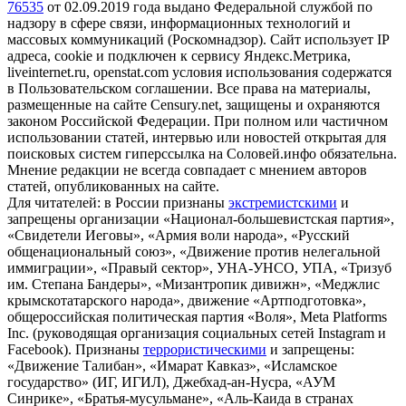
76535
от 02.09.2019 года выдано Федеральной службой по
надзору в сфере связи, информационных технологий и
массовых коммуникаций (Роскомнадзор). Сайт использует IP
адреса, cookie и подключен к сервису Яндекс.Метрика,
liveinternet.ru, openstat.com условия использования содержатся
в Пользовательском соглашении. Все права на материалы,
размещенные на сайте Censury.net, защищены и охраняются
законом Российской Федерации. При полном или частичном
использовании статей, интервью или новостей открытая для
поисковых систем гиперссылка на Соловей.инфо обязательна.
Мнение редакции не всегда совпадает с мнением авторов
статей, опубликованных на сайте.
Для читателей: в России признаны
экстремистскими
и
запрещены организации «Национал-большевистская партия»,
«Свидетели Иеговы», «Армия воли народа», «Русский
общенациональный союз», «Движение против нелегальной
иммиграции», «Правый сектор», УНА-УНСО, УПА, «Тризуб
им. Степана Бандеры», «Мизантропик дивижн», «Меджлис
крымскотатарского народа», движение «Артподготовка»,
общероссийская политическая партия «Воля», Meta Platforms
Inc. (руководящая организация социальных сетей Instagram и
Facebook). Признаны
террористическими
и запрещены:
«Движение Талибан», «Имарат Кавказ», «Исламское
государство» (ИГ, ИГИЛ), Джебхад-ан-Нусра, «АУМ
Синрике», «Братья-мусульмане», «Аль-Каида в странах