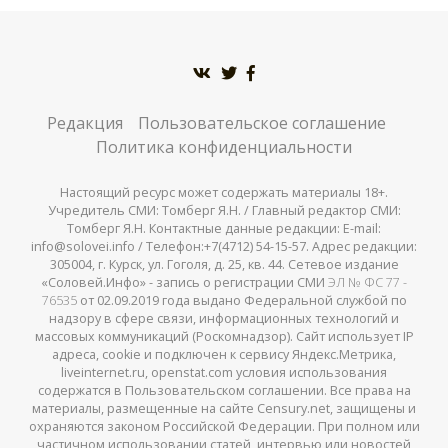
Редакция
Пользовательское соглашение
Политика конфиденциальности
Настоящий ресурс может содержать материалы 18+.
Учредитель СМИ: Томберг Я.Н. / Главный редактор СМИ:
Томберг Я.Н. Контактные данные редакции: E-mail:
info@solovei.info / Телефон:+7(4712) 54-15-57. Адрес редакции:
305004, г. Курск, ул. Гоголя, д. 25, кв. 44. Сетевое издание
«Соловей.Инфо» - запись о регистрации СМИ
ЭЛ № ФС 77 -
76535
от 02.09.2019 года выдано Федеральной службой по
надзору в сфере связи, информационных технологий и
массовых коммуникаций (Роскомнадзор). Сайт использует IP
адреса, cookie и подключен к сервису Яндекс.Метрика,
liveinternet.ru, openstat.com условия использования
содержатся в Пользовательском соглашении. Все права на
материалы, размещенные на сайте Censury.net, защищены и
охраняются законом Российской Федерации. При полном или
частичном использовании статей, интервью или новостей