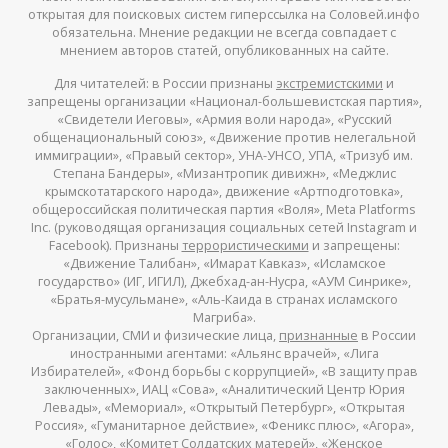
открытая для поисковых систем гиперссылка на Соловей.инфо
обязательна. Мнение редакции не всегда совпадает с
мнением авторов статей, опубликованных на сайте.
Для читателей: в России признаны
экстремистскими
и
запрещены организации «Национал-большевистская партия»,
«Свидетели Иеговы», «Армия воли народа», «Русский
общенациональный союз», «Движение против нелегальной
иммиграции», «Правый сектор», УНА-УНСО, УПА, «Тризуб им.
Степана Бандеры», «Мизантропик дивижн», «Меджлис
крымскотатарского народа», движение «Артподготовка»,
общероссийская политическая партия «Воля», Meta Platforms
Inc. (руководящая организация социальных сетей Instagram и
Facebook). Признаны
террористическими
и запрещены:
«Движение Талибан», «Имарат Кавказ», «Исламское
государство» (ИГ, ИГИЛ), Джебхад-ан-Нусра, «АУМ Синрике»,
«Братья-мусульмане», «Аль-Каида в странах исламского
Магриба».
Организации, СМИ и физические лица,
признанные
в России
иностранными агентами: «Альянс врачей», «Лига
Избирателей», «Фонд борьбы с коррупцией», «В защиту прав
заключенных», ИАЦ «Сова», «Аналитический Центр Юрия
Левады», «Мемориал», «Открытый Петербург», «Открытая
Россия», «Гуманитарное действие», «Феникс плюс», «Агора»,
«Голос», «Комитет Солдатских матерей», «Женское