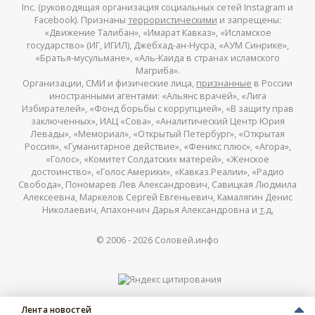
Inc. (руководящая организация социальных сетей Instagram и
Facebook). Признаны
террористическими
и запрещены:
«Движение Талибан», «Имарат Кавказ», «Исламское
государство» (ИГ, ИГИЛ), Джебхад-ан-Нусра, «АУМ Синрике»,
«Братья-мусульмане», «Аль-Каида в странах исламского
Магриба».
Организации, СМИ и физические лица,
признанные
в России
иностранными агентами: «Альянс врачей», «Лига
Избирателей», «Фонд борьбы с коррупцией», «В защиту прав
заключенных», ИАЦ «Сова», «Аналитический Центр Юрия
Левады», «Мемориал», «Открытый Петербург», «Открытая
Россия», «Гуманитарное действие», «Феникс плюс», «Агора»,
«Голос», «Комитет Солдатских матерей», «Женское
достоинство», «Голос Америки», «Кавказ.Реалии», «Радио
Свобода», Пономарев Лев Александрович, Савицкая Людмила
Алексеевна, Маркелов Сергей Евгеньевич, Камалягин Денис
Николаевич, Апахончич Дарья Александровна и
т.д.
© 2006 -
2026
Соловей.инфо
Лента новостей