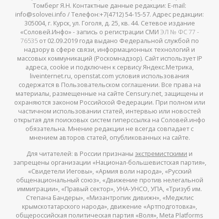
Томберг Я.Н. Контактные данные редакции: E-mail:
info@solovei.info / Телефон:+7(4712) 54-15-57. Адрес редакции:
305004, г. Курск, ул. Гоголя, д. 25, кв. 44. Сетевое издание
«Соловей.Инфо» - запись о регистрации СМИ
ЭЛ № ФС 77 -
76535
от 02.09.2019 года выдано Федеральной службой по
надзору в сфере связи, информационных технологий и
массовых коммуникаций (Роскомнадзор). Сайт использует IP
адреса, cookie и подключен к сервису Яндекс.Метрика,
liveinternet.ru, openstat.com условия использования
содержатся в Пользовательском соглашении. Все права на
материалы, размещенные на сайте Censury.net, защищены и
охраняются законом Российской Федерации. При полном или
частичном использовании статей, интервью или новостей
открытая для поисковых систем гиперссылка на Соловей.инфо
обязательна. Мнение редакции не всегда совпадает с
мнением авторов статей, опубликованных на сайте.
Для читателей: в России признаны
экстремистскими
и
запрещены организации «Национал-большевистская партия»,
«Свидетели Иеговы», «Армия воли народа», «Русский
общенациональный союз», «Движение против нелегальной
иммиграции», «Правый сектор», УНА-УНСО, УПА, «Тризуб им.
Степана Бандеры», «Мизантропик дивижн», «Меджлис
крымскотатарского народа», движение «Артподготовка»,
общероссийская политическая партия «Воля», Meta Platforms