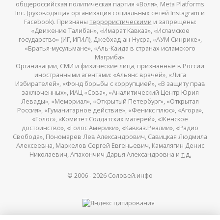
общероссийская политическая партия «Воля», Meta Platforms
Inc. (руководящая организация социальных сетей Instagram и
Facebook). Признаны
террористическими
и запрещены:
«Движение Талибан», «Имарат Кавказ», «Исламское
государство» (ИГ, ИГИЛ), Джебхад-ан-Нусра, «АУМ Синрике»,
«Братья-мусульмане», «Аль-Каида в странах исламского
Магриба».
Организации, СМИ и физические лица,
признанные
в России
иностранными агентами: «Альянс врачей», «Лига
Избирателей», «Фонд борьбы с коррупцией», «В защиту прав
заключенных», ИАЦ «Сова», «Аналитический Центр Юрия
Левады», «Мемориал», «Открытый Петербург», «Открытая
Россия», «Гуманитарное действие», «Феникс плюс», «Агора»,
«Голос», «Комитет Солдатских матерей», «Женское
достоинство», «Голос Америки», «Кавказ.Реалии», «Радио
Свобода», Пономарев Лев Александрович, Савицкая Людмила
Алексеевна, Маркелов Сергей Евгеньевич, Камалягин Денис
Николаевич, Апахончич Дарья Александровна и
т.д.
© 2006 -
2026
Соловей.инфо