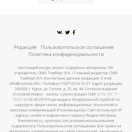
Редакция
Пользовательское соглашение
Политика конфиденциальности
Настоящий ресурс может содержать материалы 18+.
Учредитель СМИ: Томберг Я.Н. / Главный редактор СМИ:
Томберг Я.Н. Контактные данные редакции: E-mail:
info@solovei.info / Телефон:+7(4712) 54-15-57. Адрес редакции:
305004, г. Курск, ул. Гоголя, д. 25, кв. 44. Сетевое издание
«Соловей.Инфо» - запись о регистрации СМИ
ЭЛ № ФС 77 -
76535
от 02.09.2019 года выдано Федеральной службой по
надзору в сфере связи, информационных технологий и
массовых коммуникаций (Роскомнадзор). Сайт использует IP
адреса, cookie и подключен к сервису Яндекс.Метрика,
liveinternet.ru, openstat.com условия использования
содержатся в Пользовательском соглашении. Все права на
материалы, размещенные на сайте Censury.net, защищены и