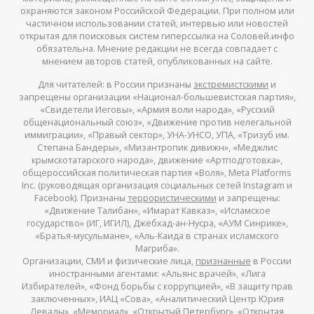
охраняются законом Российской Федерации. При полном или
частичном использовании статей, интервью или новостей
открытая для поисковых систем гиперссылка на Соловей.инфо
обязательна. Мнение редакции не всегда совпадает с
мнением авторов статей, опубликованных на сайте.
Для читателей: в России признаны
экстремистскими
и
запрещены организации «Национал-большевистская партия»,
«Свидетели Иеговы», «Армия воли народа», «Русский
общенациональный союз», «Движение против нелегальной
иммиграции», «Правый сектор», УНА-УНСО, УПА, «Тризуб им.
Степана Бандеры», «Мизантропик дивижн», «Меджлис
крымскотатарского народа», движение «Артподготовка»,
общероссийская политическая партия «Воля», Meta Platforms
Inc. (руководящая организация социальных сетей Instagram и
Facebook). Признаны
террористическими
и запрещены:
«Движение Талибан», «Имарат Кавказ», «Исламское
государство» (ИГ, ИГИЛ), Джебхад-ан-Нусра, «АУМ Синрике»,
«Братья-мусульмане», «Аль-Каида в странах исламского
Магриба».
Организации, СМИ и физические лица,
признанные
в России
иностранными агентами: «Альянс врачей», «Лига
Избирателей», «Фонд борьбы с коррупцией», «В защиту прав
заключенных», ИАЦ «Сова», «Аналитический Центр Юрия
Левады», «Мемориал», «Открытый Петербург», «Открытая