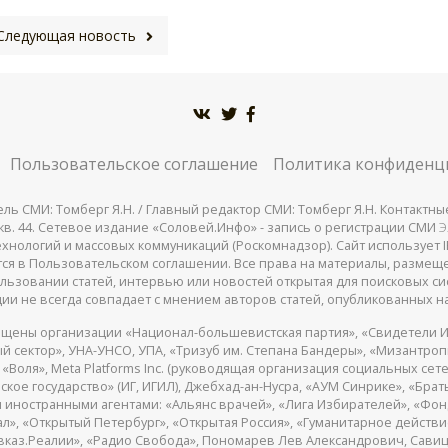
Следующая новость
Пользовательское соглашение
Политика конфиденц
СМИ: Томберг Я.Н. / Главный редактор СМИ: Томберг Я.Н. Контактные д
 25, кв. 44. Сетевое издание «Соловей.Инфо» - запись о регистрации СМИ
Э
нологий и массовых коммуникаций (Роскомнадзор). Сайт использует IP
жатся в Пользовательском соглашении. Все права на материалы, разме
льзовании статей, интервью или новостей открытая для поисковых си
ии не всегда совпадает с мнением авторов статей, опубликованных на
щены организации «Национал-большевистская партия», «Свидетели И
 сектор», УНА-УНСО, УПА, «Тризуб им. Степана Бандеры», «Мизантро
Воля», Meta Platforms Inc. (руководящая организация социальных сете
кое государство» (ИГ, ИГИЛ), Джебхад-ан-Нусра, «АУМ Синрике», «Брать
 иностранными агентами: «Альянс врачей», «Лига Избирателей», «Фон
, «Открытый Петербург», «Открытая Россия», «Гуманитарное действие»
авказ.Реалии», «Радио Свобода», Пономарев Лев Александрович, Сав