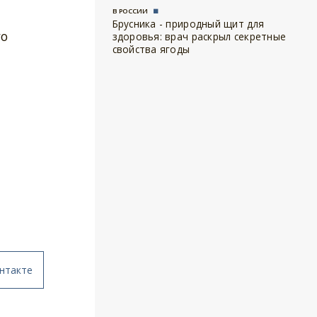
В РОССИИ
Брусника - природный щит для
го
здоровья: врач раскрыл секретные
свойства ягоды
нтакте