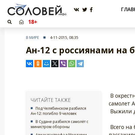
ГЛАВ
18+
В МИРЕ
4-11-2015, 08:35
Ан-12 с россиянами на
В окрест
ЧИТАЙТЕ ТАКЖЕ
самолет А
Под Челябинском разбился
Выжили д
Ан-12: погибло 9 человек
В Судане разбился самолёт с
Всего на 
министром обороны
пассажир
Авиакатастрофа в Молдавии –