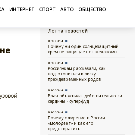
КА
ИНТЕРНЕТ
СПОРТ
АВТО
ОБЩЕСТВО
Лента новостей
В РОССИИ
Почему ни один солнцезащитный
ане
крем не защищает от меланомы
В РОССИИ
Россиянкам рассказали, как
подготовиться к риску
преждевременных родов
В РОССИИ
узовой
Врач объяснила, действительно ли
сардины - суперфуд
В РОССИИ
Почему ожирение в России
«молодеет» и как его
предотвратить