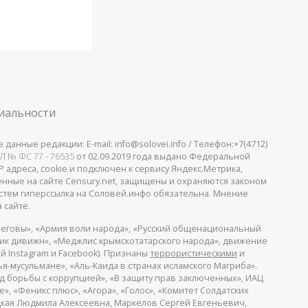
иальности
анные редакции: E-mail: info@solovei.info / Телефон:+7(4712)
Л № ФС 77 - 76535
от 02.09.2019 года выдано Федеральной
 адреса, cookie и подключен к сервису Яндекс.Метрика,
щенные на сайте Censury.net, защищены и охраняются законом
стем гиперссылка на Соловей.инфо обязательна. Мнение
 сайте.
еговы», «Армия воли народа», «Русский общенациональный
пик дивижн», «Меджлис крымскотатарского народа», движение
й Instagram и Facebook). Признаны
террористическими
и
я-мусульмане», «Аль-Каида в странах исламского Магриба».
д борьбы с коррупцией», «В защиту прав заключенных», ИАЦ
, «Феникс плюс», «Агора», «Голос», «Комитет Солдатских
ицкая Людмила Алексеевна, Маркелов Сергей Евгеньевич,