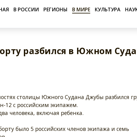
НАЯ
В РОССИИ
РЕГИОНЫ
В МИРЕ
КУЛЬТУРА
НАУ
 борту разбился в Южном Суд
ностях столицы Южного Судана Джубы разбился гр
н-12 с российским экипажем.
ва человека, включая ребенка.
борту было 5 российских членов экипажа и семь
ов.