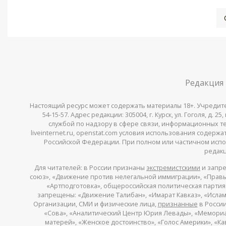
Редакция
Настоящий ресурс может содержать материалы 18+. Учредитель 
54-15-57. Адрес редакции: 305004, г. Курск, ул. Гоголя, д.
службой по надзору в сфере связи, информационных тех
liveinternet.ru, openstat.com условия использования содер
Российской Федерации. При полном или частичном испо
редакц
Для читателей: в России признаны
экстремистскими
и запре
союз», «Движение против нелегальной иммиграции», «Правый
«Артподготовка», общероссийская политическая партия «
запрещены: «Движение Талибан», «Имарат Кавказ», «Исламс
Организации, СМИ и физические лица,
признанные
в России
«Сова», «Аналитический Центр Юрия Левады», «Мемориал»
матерей», «Женское достоинство», «Голос Америки», «К