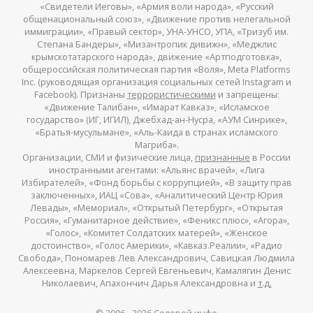
«Свидетели Иеговы», «Армия воли народа», «Русский
общенациональный союз», «Движение против нелегальной
иммиграции», «Правый сектор», УНА-УНСО, УПА, «Тризуб им.
Степана Бандеры», «Мизантропик дивижн», «Меджлис
крымскотатарского народа», движение «Артподготовка»,
общероссийская политическая партия «Воля», Meta Platforms
Inc. (руководящая организация социальных сетей Instagram и
Facebook). Признаны
террористическими
и запрещены:
«Движение Талибан», «Имарат Кавказ», «Исламское
государство» (ИГ, ИГИЛ), Джебхад-ан-Нусра, «АУМ Синрике»,
«Братья-мусульмане», «Аль-Каида в странах исламского
Магриба».
Организации, СМИ и физические лица,
признанные
в России
иностранными агентами: «Альянс врачей», «Лига
Избирателей», «Фонд борьбы с коррупцией», «В защиту прав
заключенных», ИАЦ «Сова», «Аналитический Центр Юрия
Левады», «Мемориал», «Открытый Петербург», «Открытая
Россия», «Гуманитарное действие», «Феникс плюс», «Агора»,
«Голос», «Комитет Солдатских матерей», «Женское
достоинство», «Голос Америки», «Кавказ.Реалии», «Радио
Свобода», Пономарев Лев Александрович, Савицкая Людмила
Алексеевна, Маркелов Сергей Евгеньевич, Камалягин Денис
Николаевич, Апахончич Дарья Александровна и
т.д.