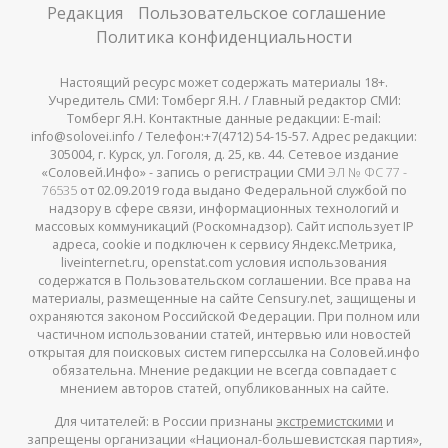
Редакция
Пользовательское соглашение
Политика конфиденциальности
Настоящий ресурс может содержать материалы 18+.
Учредитель СМИ: Томберг Я.Н. / Главный редактор СМИ:
Томберг Я.Н. Контактные данные редакции: E-mail:
info@solovei.info / Телефон:+7(4712) 54-15-57. Адрес редакции:
305004, г. Курск, ул. Гоголя, д. 25, кв. 44. Сетевое издание
«Соловей.Инфо» - запись о регистрации СМИ
ЭЛ № ФС 77 -
76535
от 02.09.2019 года выдано Федеральной службой по
надзору в сфере связи, информационных технологий и
массовых коммуникаций (Роскомнадзор). Сайт использует IP
адреса, cookie и подключен к сервису Яндекс.Метрика,
liveinternet.ru, openstat.com условия использования
содержатся в Пользовательском соглашении. Все права на
материалы, размещенные на сайте Censury.net, защищены и
охраняются законом Российской Федерации. При полном или
частичном использовании статей, интервью или новостей
открытая для поисковых систем гиперссылка на Соловей.инфо
обязательна. Мнение редакции не всегда совпадает с
мнением авторов статей, опубликованных на сайте.
Для читателей: в России признаны
экстремистскими
и
запрещены организации «Национал-большевистская партия»,