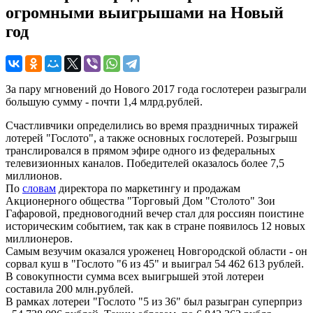
огромными выигрышами на Новый
год
За пару мгновений до Нового 2017 года гослотереи разыграли
большую сумму - почти 1,4 млрд.рублей.
Счастливчики определились во время праздничных тиражей
лотерей "Гослото", а также основных гослотерей. Розыгрыш
транслировался в прямом эфире одного из федеральных
телевизионных каналов. Победителей оказалось более 7,5
миллионов.
По
словам
директора по маркетингу и продажам
Акционерного общества "Торговый Дом "Столото" Зои
Гафаровой, предновогодний вечер стал для россиян поистине
историческим событием, так как в стране появилось 12 новых
миллионеров.
Самым везучим оказался уроженец Новгородской области - он
сорвал куш в "Гослото "6 из 45" и выиграл 54 462 613 рублей.
В совокупности сумма всех выигрышей этой лотереи
составила 200 млн.рублей.
В рамках лотереи "Гослото "5 из 36" был разыгран суперприз