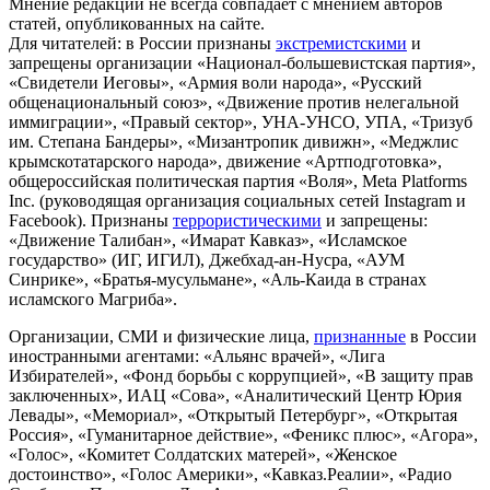
Мнение редакции не всегда совпадает с мнением авторов
статей, опубликованных на сайте.
Для читателей: в России признаны
экстремистскими
и
запрещены организации «Национал-большевистская партия»,
«Свидетели Иеговы», «Армия воли народа», «Русский
общенациональный союз», «Движение против нелегальной
иммиграции», «Правый сектор», УНА-УНСО, УПА, «Тризуб
им. Степана Бандеры», «Мизантропик дивижн», «Меджлис
крымскотатарского народа», движение «Артподготовка»,
общероссийская политическая партия «Воля», Meta Platforms
Inc. (руководящая организация социальных сетей Instagram и
Facebook). Признаны
террористическими
и запрещены:
«Движение Талибан», «Имарат Кавказ», «Исламское
государство» (ИГ, ИГИЛ), Джебхад-ан-Нусра, «АУМ
Синрике», «Братья-мусульмане», «Аль-Каида в странах
исламского Магриба».
Организации, СМИ и физические лица,
признанные
в России
иностранными агентами: «Альянс врачей», «Лига
Избирателей», «Фонд борьбы с коррупцией», «В защиту прав
заключенных», ИАЦ «Сова», «Аналитический Центр Юрия
Левады», «Мемориал», «Открытый Петербург», «Открытая
Россия», «Гуманитарное действие», «Феникс плюс», «Агора»,
«Голос», «Комитет Солдатских матерей», «Женское
достоинство», «Голос Америки», «Кавказ.Реалии», «Радио