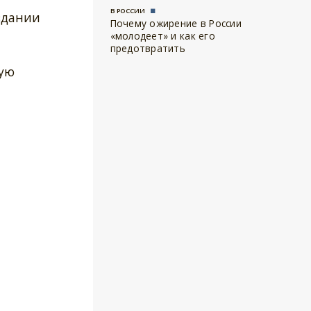
В РОССИИ
здании
Почему ожирение в России
«молодеет» и как его
предотвратить
ную