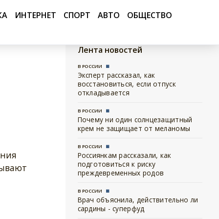
КА
ИНТЕРНЕТ
СПОРТ
АВТО
ОБЩЕСТВО
Лента новостей
В РОССИИ
Эксперт рассказал, как
восстановиться, если отпуск
откладывается
В РОССИИ
Почему ни один солнцезащитный
крем не защищает от меланомы
В РОССИИ
ения
Россиянкам рассказали, как
подготовиться к риску
зывают
преждевременных родов
В РОССИИ
Врач объяснила, действительно ли
сардины - суперфуд