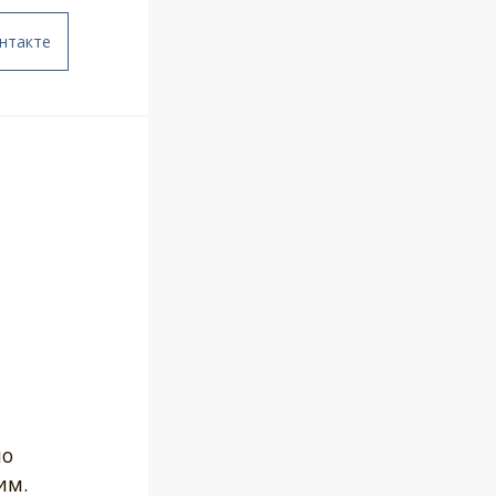
нтакте
по
им.