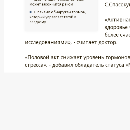
С.Спасок
может закончится раком
В печени обнаружен гормон,
который управляет тягой к
«Активна
сладкому
здоровье
более сч
исследованиями», - считает доктор.
«Половой акт снижает уровень гормоно
стресса», - добавил обладатель статуса 
«При этом во время секса мозг вырабаты
вызывающий чувство спокойствия и защ
выбрасывается другой гормон - пролакти
самооценку человека», - пояснил Иванов
«К тому же, половая жизнь благотворно 