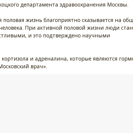
укоцкого департамента здравоохранения Москвы.
я половая жизнь благоприятно сказывается на об
 человека. При активной половой жизни люди стан
астливыми, и это подтверждено научными
в кортизола и адреналина, которые являются гор
«Московский врач».
вается эндорфин - «гормон счастья» - и окситоцин
ищенности. Наконец, при оргазме в кровь
н, который помогает уснуть. Кроме того, секс по
.
влияет на мозг, улучшает память», - напомнил вра