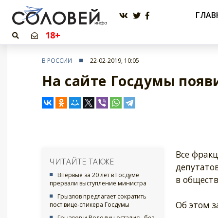
ГЛАВ
18+
В РОССИИ
22-02-2019, 10:05
На сайте Госдумы появ
Все фрак
ЧИТАЙТЕ ТАКЖЕ
депутато
Впервые за 20 лет в Госдуме
в общест
прервали выступление министра
Грызлов предлагает сократить
Об этом з
пост вице-спикера Госдумы
Грызлов и Володин остались без