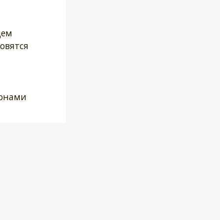
щем
овятся
монами
,
вышает
ч.