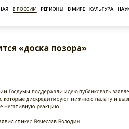
НАЯ
В РОССИИ
РЕГИОНЫ
В МИРЕ
КУЛЬТУРА
НАУ
ится «доска позора»
ции Госдумы поддержали идею публиковать заявл
в, которые дискредитируют нижнюю палату и вы
ве негативную реакцию.
аявил спикер Вячеслав Володин.