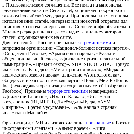
в Пользовательском соглашении. Все права на материалы,
размещенные на сайте Censury.net, защищены и охраняются
законом Российской Федерации. При полном или частичном
использовании статей, интервью или новостей открытая для
поисковых систем гиперссылка на Соловей.инфо обязательна.
Мнение редакции не всегда совпадает с мнением авторов
статей, опубликованных на сайте.
Для читателей: в России признаны
экстремистскими
и
запрещены организации «Национал-большевистская партия»,
«Свидетели Иеговы», «Армия воли народа», «Русский
общенациональный союз», «Движение против нелегальной
иммиграции», «Правый сектор», УНА-УНСО, УПА, «Тризуб
им. Степана Бандеры», «Мизантропик дивижн», «Меджлис
крымскотатарского народа», движение «Артподготовка»,
общероссийская политическая партия «Воля», Meta Platforms
Inc. (руководящая организация социальных сетей Instagram и
Facebook). Признаны
террористическими
и запрещены:
«Движение Талибан», «Имарат Кавказ», «Исламское
государство» (ИГ, ИГИЛ), Джебхад-ан-Нусра, «АУМ
Синрике», «Братья-мусульмане», «Аль-Каида в странах
исламского Магриба».
Организации, СМИ и физические лица,
признанные
в России
иностранными агентами: «Альянс врачей», «Лига
Избирателей», «Фонд борьбы с коррупцией», «В защиту прав