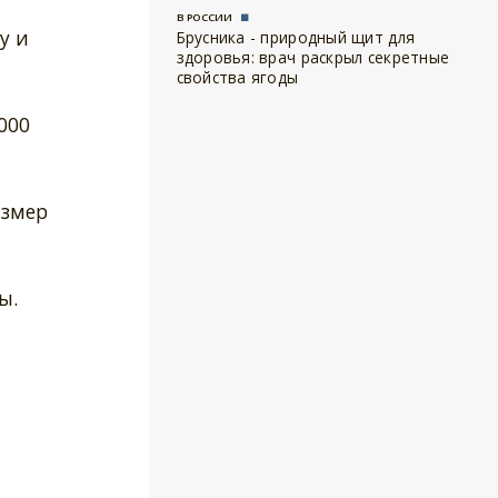
В РОССИИ
у и
Брусника - природный щит для
здоровья: врач раскрыл секретные
свойства ягоды
000
азмер
ы.