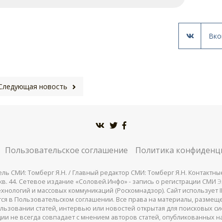
Вко
Следующая новость
Пользовательское соглашение
Политика конфиденц
СМИ: Томберг Я.Н. / Главный редактор СМИ: Томберг Я.Н. Контактные д
 25, кв. 44. Сетевое издание «Соловей.Инфо» - запись о регистрации СМИ
Э
нологий и массовых коммуникаций (Роскомнадзор). Сайт использует IP
жатся в Пользовательском соглашении. Все права на материалы, разме
льзовании статей, интервью или новостей открытая для поисковых си
ии не всегда совпадает с мнением авторов статей, опубликованных на