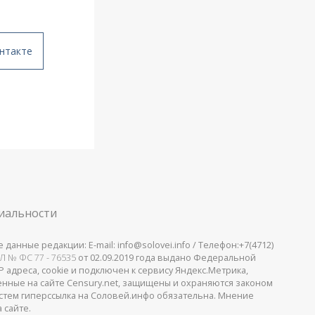
нтакте
иальности
анные редакции: E-mail: info@solovei.info / Телефон:+7(4712)
Л № ФС 77 - 76535
от 02.09.2019 года выдано Федеральной
 адреса, cookie и подключен к сервису Яндекс.Метрика,
щенные на сайте Censury.net, защищены и охраняются законом
стем гиперссылка на Соловей.инфо обязательна. Мнение
 сайте.