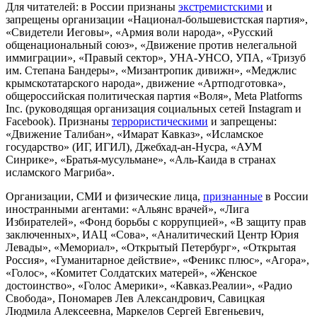
Для читателей: в России признаны
экстремистскими
и
запрещены организации «Национал-большевистская партия»,
«Свидетели Иеговы», «Армия воли народа», «Русский
общенациональный союз», «Движение против нелегальной
иммиграции», «Правый сектор», УНА-УНСО, УПА, «Тризуб
им. Степана Бандеры», «Мизантропик дивижн», «Меджлис
крымскотатарского народа», движение «Артподготовка»,
общероссийская политическая партия «Воля», Meta Platforms
Inc. (руководящая организация социальных сетей Instagram и
Facebook). Признаны
террористическими
и запрещены:
«Движение Талибан», «Имарат Кавказ», «Исламское
государство» (ИГ, ИГИЛ), Джебхад-ан-Нусра, «АУМ
Синрике», «Братья-мусульмане», «Аль-Каида в странах
исламского Магриба».
Организации, СМИ и физические лица,
признанные
в России
иностранными агентами: «Альянс врачей», «Лига
Избирателей», «Фонд борьбы с коррупцией», «В защиту прав
заключенных», ИАЦ «Сова», «Аналитический Центр Юрия
Левады», «Мемориал», «Открытый Петербург», «Открытая
Россия», «Гуманитарное действие», «Феникс плюс», «Агора»,
«Голос», «Комитет Солдатских матерей», «Женское
достоинство», «Голос Америки», «Кавказ.Реалии», «Радио
Свобода», Пономарев Лев Александрович, Савицкая
Людмила Алексеевна, Маркелов Сергей Евгеньевич,