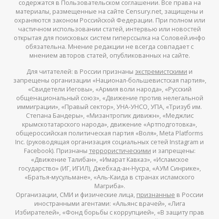
содержатся в Пользовательском соглашении. Все права на
материалы, размещенные на сайте Censury.net, защищены и
охраняются законом Российской Федерации. При полном или
частичном использовании статей, интервью или новостей
открытая для поисковых систем гиперссылка на Соловей.инфо
обязательна. Мнение редакции не всегда совпадает с
мнением авторов статей, опубликованных на сайте.
Для читателей: в России признаны
экстремистскими
и
запрещены организации «Национал-большевистская партия»,
«Свидетели Иеговы», «Армия воли народа», «Русский
общенациональный союз», «Движение против нелегальной
иммиграции», «Правый сектор», УНА-УНСО, УПА, «Тризуб им.
Степана Бандеры», «Мизантропик дивижн», «Меджлис
крымскотатарского народа», движение «Артподготовка»,
общероссийская политическая партия «Воля», Meta Platforms
Inc. (руководящая организация социальных сетей Instagram и
Facebook). Признаны
террористическими
и запрещены:
«Движение Талибан», «Имарат Кавказ», «Исламское
государство» (ИГ, ИГИЛ), Джебхад-ан-Нусра, «АУМ Синрике»,
«Братья-мусульмане», «Аль-Каида в странах исламского
Магриба».
Организации, СМИ и физические лица,
признанные
в России
иностранными агентами: «Альянс врачей», «Лига
Избирателей», «Фонд борьбы с коррупцией», «В защиту прав