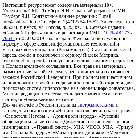
Настоящий ресурс может содержать материалы 18+.
Учредитель СМИ: Томберг Я.Н. / Главный редактор СМИ:
Томберг Я.Н. Контактные данные редакции: E-mail:
info@solovei.info / Телефон:+7(4712) 54-15-57. Адрес редакции:
305004, г. Курск, ул. Гоголя, д. 25, кв. 44. Сетевое издание
«Соловей.Инфо» - запись о регистрации СМИ
ЭЛ № ФС 77 -
76535
от 02.09.2019 года выдано Федеральной службой по
надзору в сфере связи, информационных технологий и
массовых коммуникаций (Роскомнадзор). Сайт использует IP
адреса, cookie и подключен к сервису Яндекс.Метрика,
liveinternet.ru, openstat.com условия использования содержатся
в Пользовательском соглашении. Все права на материалы,
размещенные на сайте Censury.net, защищены и охраняются
законом Российской Федерации. При полном или частичном
использовании статей, интервью или новостей открытая для
поисковых систем гиперссылка на Соловей.инфо обязательна.
Мнение редакции не всегда совпадает с мнением авторов
статей, опубликованных на сайте.
Для читателей: в России признаны
экстремистскими
и
запрещены организации «Национал-большевистская партия»,
«Свидетели Иеговы», «Армия воли народа», «Русский
общенациональный союз», «Движение против нелегальной
иммиграции», «Правый сектор», УНА-УНСО, УПА, «Тризуб
им. Степана Бандеры», «Мизантропик дивижн», «Меджлис