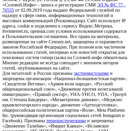
«Соловей.Инфо» - запись о регистрации СМИ
ЭЛ № ФС 77 -
76535
от 02.09.2019 года выдано Федеральной службой по
надзору в сфере связи, информационных технологий и
массовых коммуникаций (Роскомнадзор). Сайт использует IP
адреса, cookie и подключен к сервису Яндекс.Метрика,
liveinternet.ru, openstat.com условия использования содержатся
в Пользовательском соглашении. Все права на материалы,
размещенные на сайте Censury.net, защищены и охраняются
законом Российской Федерации. При полном или частичном
использовании статей, интервью или новостей открытая для
поисковых систем гиперссылка на Соловей.инфо обязательна.
Мнение редакции не всегда совпадает с мнением авторов
статей, опубликованных на сайте.
Для читателей: в России признаны
экстремистскими
и
запрещены организации «Национал-большевистская партия»,
«Свидетели Иеговы», «Армия воли народа», «Русский
общенациональный союз», «Движение против нелегальной
иммиграции», «Правый сектор», УНА-УНСО, УПА, «Тризуб
им. Степана Бандеры», «Мизантропик дивижн», «Меджлис
крымскотатарского народа», движение «Артподготовка»,
общероссийская политическая партия «Воля», Meta Platforms
Inc. (руководящая организация социальных сетей Instagram и
Facebook). Признаны
террористическими
и запрещены:
«Движение Талибан», «Имарат Кавказ», «Исламское