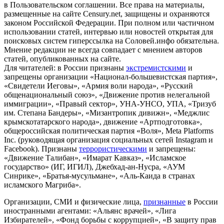
в Пользовательском соглашении. Все права на материалы,
размещенные на сайте Censury.net, защищены и охраняются
законом Российской Федерации. При полном или частичном
использовании статей, интервью или новостей открытая для
поисковых систем гиперссылка на Соловей.инфо обязательна.
Мнение редакции не всегда совпадает с мнением авторов
статей, опубликованных на сайте.
Для читателей: в России признаны
экстремистскими
и
запрещены организации «Национал-большевистская партия»,
«Свидетели Иеговы», «Армия воли народа», «Русский
общенациональный союз», «Движение против нелегальной
иммиграции», «Правый сектор», УНА-УНСО, УПА, «Тризуб
им. Степана Бандеры», «Мизантропик дивижн», «Меджлис
крымскотатарского народа», движение «Артподготовка»,
общероссийская политическая партия «Воля», Meta Platforms
Inc. (руководящая организация социальных сетей Instagram и
Facebook). Признаны
террористическими
и запрещены:
«Движение Талибан», «Имарат Кавказ», «Исламское
государство» (ИГ, ИГИЛ), Джебхад-ан-Нусра, «АУМ
Синрике», «Братья-мусульмане», «Аль-Каида в странах
исламского Магриба».
Организации, СМИ и физические лица,
признанные
в России
иностранными агентами: «Альянс врачей», «Лига
Избирателей», «Фонд борьбы с коррупцией», «В защиту прав