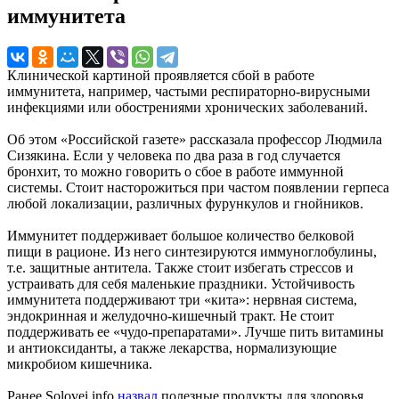
иммунитета
Клинической картиной проявляется сбой в работе
иммунитета, например, частыми респираторно-вирусными
инфекциями или обострениями хронических заболеваний.
Об этом «Российской газете» рассказала профессор Людмила
Сизякина. Если у человека по два раза в год случается
бронхит, то можно говорить о сбое в работе иммунной
системы. Стоит насторожиться при частом появлении герпеса
любой локализации, различных фурункулов и гнойников.
Иммунитет поддерживает большое количество белковой
пищи в рационе. Из него синтезируются иммуноглобулины,
т.е. защитные антитела. Также стоит избегать стрессов и
устраивать для себя маленькие праздники. Устойчивость
иммунитета поддерживают три «кита»: нервная система,
эндокринная и желудочно-кишечный тракт. Не стоит
поддерживать ее «чудо-препаратами». Лучше пить витамины
и антиоксиданты, а также лекарства, нормализующие
микробиом кишечника.
Ранее Solovei.info
назвал
полезные продукты для здоровья