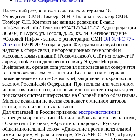
Политика конфиденциальности
Настоящий ресурс может содержать материалы 18+.
Учредитель СМИ: Томберг Я.Н. / Главный редактор СМИ:
Томберг Я.Н. Контактные данные редакции: E-mail:
info@solovei.info / Телефон:+7(4712) 54-15-57. Адрес редакции:
305004, г. Курск, ул. Гоголя, д. 25, кв. 44. Сетевое издание
«Соловей.Инфо» - запись о регистрации СМИ
ЭЛ № ФС 77 -
76535
от 02.09.2019 года выдано Федеральной службой по
надзору в сфере связи, информационных технологий и
массовых коммуникаций (Роскомнадзор). Сайт использует IP
адреса, cookie и подключен к сервису Яндекс.Метрика,
liveinternet.ru, openstat.com условия использования содержатся
в Пользовательском соглашении. Все права на материалы,
размещенные на сайте Censury.net, защищены и охраняются
законом Российской Федерации. При полном или частичном
использовании статей, интервью или новостей открытая для
поисковых систем гиперссылка на Соловей.инфо обязательна.
Мнение редакции не всегда совпадает с мнением авторов
статей, опубликованных на сайте.
Для читателей: в России признаны
экстремистскими
и
запрещены организации «Национал-большевистская партия»,
«Свидетели Иеговы», «Армия воли народа», «Русский
общенациональный союз», «Движение против нелегальной
иммиграции», «Правый сектор», УНА-УНСО, УПА, «Тризуб