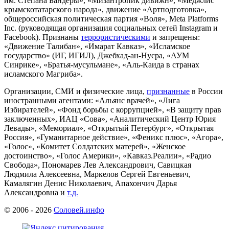
им. Степана Бандеры», «Мизантропик дивижн», «Меджлис
крымскотатарского народа», движение «Артподготовка»,
общероссийская политическая партия «Воля», Meta Platforms
Inc. (руководящая организация социальных сетей Instagram и
Facebook). Признаны
террористическими
и запрещены:
«Движение Талибан», «Имарат Кавказ», «Исламское
государство» (ИГ, ИГИЛ), Джебхад-ан-Нусра, «АУМ
Синрике», «Братья-мусульмане», «Аль-Каида в странах
исламского Магриба».
Организации, СМИ и физические лица,
признанные
в России
иностранными агентами: «Альянс врачей», «Лига
Избирателей», «Фонд борьбы с коррупцией», «В защиту прав
заключенных», ИАЦ «Сова», «Аналитический Центр Юрия
Левады», «Мемориал», «Открытый Петербург», «Открытая
Россия», «Гуманитарное действие», «Феникс плюс», «Агора»,
«Голос», «Комитет Солдатских матерей», «Женское
достоинство», «Голос Америки», «Кавказ.Реалии», «Радио
Свобода», Пономарев Лев Александрович, Савицкая
Людмила Алексеевна, Маркелов Сергей Евгеньевич,
Камалягин Денис Николаевич, Апахончич Дарья
Александровна и
т.д.
© 2006 -
2026
Соловей.инфо