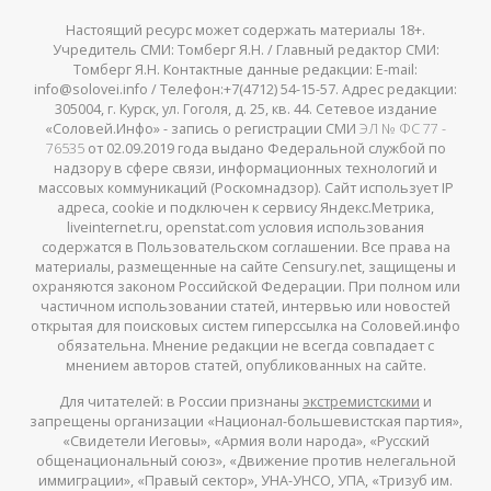
Настоящий ресурс может содержать материалы 18+.
Учредитель СМИ: Томберг Я.Н. / Главный редактор СМИ:
Томберг Я.Н. Контактные данные редакции: E-mail:
info@solovei.info / Телефон:+7(4712) 54-15-57. Адрес редакции:
305004, г. Курск, ул. Гоголя, д. 25, кв. 44. Сетевое издание
«Соловей.Инфо» - запись о регистрации СМИ
ЭЛ № ФС 77 -
76535
от 02.09.2019 года выдано Федеральной службой по
надзору в сфере связи, информационных технологий и
массовых коммуникаций (Роскомнадзор). Сайт использует IP
адреса, cookie и подключен к сервису Яндекс.Метрика,
liveinternet.ru, openstat.com условия использования
содержатся в Пользовательском соглашении. Все права на
материалы, размещенные на сайте Censury.net, защищены и
охраняются законом Российской Федерации. При полном или
частичном использовании статей, интервью или новостей
открытая для поисковых систем гиперссылка на Соловей.инфо
обязательна. Мнение редакции не всегда совпадает с
мнением авторов статей, опубликованных на сайте.
Для читателей: в России признаны
экстремистскими
и
запрещены организации «Национал-большевистская партия»,
«Свидетели Иеговы», «Армия воли народа», «Русский
общенациональный союз», «Движение против нелегальной
иммиграции», «Правый сектор», УНА-УНСО, УПА, «Тризуб им.