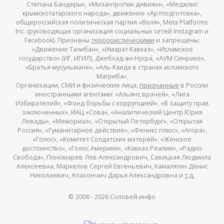
Степана Бандеры», «Мизантропик дивижн», «Меджлис
крымскотатарского народа», движение «Артподготовка»,
общероссийская политическая партия «Воля», Meta Platforms
Inc. (руководящая организация социальных сетей Instagram и
Facebook). Признаны
террористическими
и запрещены:
«Движение Талибан», «Имарат Кавказ», «Исламское
государство» (ИГ, ИГИЛ), Джебхад-ан-Нусра, «АУМ Синрике»,
«Братья-мусульмане», «Аль-Каида в странах исламского
Магриба».
Организации, СМИ и физические лица,
признанные
в России
иностранными агентами: «Альянс врачей», «Лига
Избирателей», «Фонд борьбы с коррупцией», «В защиту прав
заключенных», ИАЦ «Сова», «Аналитический Центр Юрия
Левады», «Мемориал», «Открытый Петербург», «Открытая
Россия», «Гуманитарное действие», «Феникс плюс», «Агора»,
«Голос», «Комитет Солдатских матерей», «Женское
достоинство», «Голос Америки», «Кавказ.Реалии», «Радио
Свобода», Пономарев Лев Александрович, Савицкая Людмила
Алексеевна, Маркелов Сергей Евгеньевич, Камалягин Денис
Николаевич, Апахончич Дарья Александровна и
т.д.
© 2006 -
2026
Соловей.инфо