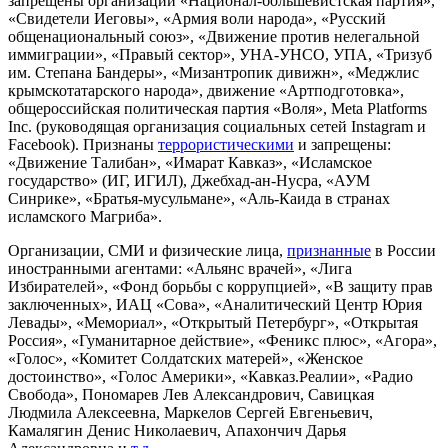
запрещены организации «Национал-большевистская партия»,
«Свидетели Иеговы», «Армия воли народа», «Русский
общенациональный союз», «Движение против нелегальной
иммиграции», «Правый сектор», УНА-УНСО, УПА, «Тризуб
им. Степана Бандеры», «Мизантропик дивижн», «Меджлис
крымскотатарского народа», движение «Артподготовка»,
общероссийская политическая партия «Воля», Meta Platforms
Inc. (руководящая организация социальных сетей Instagram и
Facebook). Признаны
террористическими
и запрещены:
«Движение Талибан», «Имарат Кавказ», «Исламское
государство» (ИГ, ИГИЛ), Джебхад-ан-Нусра, «АУМ
Синрике», «Братья-мусульмане», «Аль-Каида в странах
исламского Магриба».
Организации, СМИ и физические лица,
признанные
в России
иностранными агентами: «Альянс врачей», «Лига
Избирателей», «Фонд борьбы с коррупцией», «В защиту прав
заключенных», ИАЦ «Сова», «Аналитический Центр Юрия
Левады», «Мемориал», «Открытый Петербург», «Открытая
Россия», «Гуманитарное действие», «Феникс плюс», «Агора»,
«Голос», «Комитет Солдатских матерей», «Женское
достоинство», «Голос Америки», «Кавказ.Реалии», «Радио
Свобода», Пономарев Лев Александрович, Савицкая
Людмила Алексеевна, Маркелов Сергей Евгеньевич,
Камалягин Денис Николаевич, Апахончич Дарья