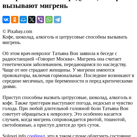
вызывают мигрень
© Pixabay.com
Кофе, шоколад, алкоголь и цитрусовые способны вызывать
мигрень.
Об этом врач-невролог Татьяна Вон заявила в беседе с
радиостанцией «Говорит Москва». Мигрень она считает
генетическим заболеванием, передающимся по наследству.
Чаще от нее страдают женщины. У мигрени имеются
провокаторы, включая гормональные. Последние возникают в
середине месячных, при беременности и перед критическими
днями.
Приступ способны вызвать цитрусовые, шоколад, алкоголь и
кофе. Также триггерам выступают погода, недосып и чувство
голода. При любой длительной головной боли Татьяна Вон
советует обращаться к неврологу. Это особенно касается
случаев, когда мигрень сопровождается рвотой, тошнотой,
светобоязнью, а приступ длится до трех суток.
Solovei.info
сообщал
, что в таком случае облегчить состояние