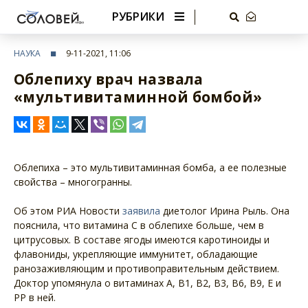
РУБРИКИ
НАУКА
9-11-2021, 11:06
Облепиху врач назвала
«мультивитаминной бомбой»
Облепиха – это мультивитаминная бомба, а ее полезные
свойства – многогранны.
Об этом РИА Новости
заявила
диетолог Ирина Рыль. Она
пояснила, что витамина С в облепихе больше, чем в
цитрусовых. В составе ягоды имеются каротиноиды и
флавониды, укрепляющие иммунитет, обладающие
ранозаживляющим и противоправительным действием.
Доктор упомянула о витаминах А, В1, В2, В3, В6, В9, Е и
РР в ней.