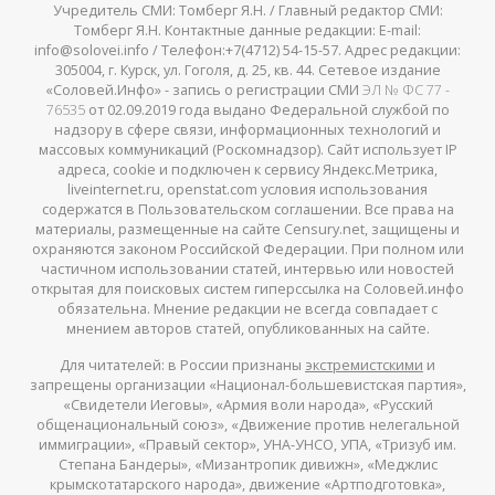
Учредитель СМИ: Томберг Я.Н. / Главный редактор СМИ:
Томберг Я.Н. Контактные данные редакции: E-mail:
info@solovei.info / Телефон:+7(4712) 54-15-57. Адрес редакции:
305004, г. Курск, ул. Гоголя, д. 25, кв. 44. Сетевое издание
«Соловей.Инфо» - запись о регистрации СМИ
ЭЛ № ФС 77 -
76535
от 02.09.2019 года выдано Федеральной службой по
надзору в сфере связи, информационных технологий и
массовых коммуникаций (Роскомнадзор). Сайт использует IP
адреса, cookie и подключен к сервису Яндекс.Метрика,
liveinternet.ru, openstat.com условия использования
содержатся в Пользовательском соглашении. Все права на
материалы, размещенные на сайте Censury.net, защищены и
охраняются законом Российской Федерации. При полном или
частичном использовании статей, интервью или новостей
открытая для поисковых систем гиперссылка на Соловей.инфо
обязательна. Мнение редакции не всегда совпадает с
мнением авторов статей, опубликованных на сайте.
Для читателей: в России признаны
экстремистскими
и
запрещены организации «Национал-большевистская партия»,
«Свидетели Иеговы», «Армия воли народа», «Русский
общенациональный союз», «Движение против нелегальной
иммиграции», «Правый сектор», УНА-УНСО, УПА, «Тризуб им.
Степана Бандеры», «Мизантропик дивижн», «Меджлис
крымскотатарского народа», движение «Артподготовка»,