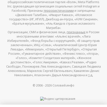
общероссийская политическая партия «Воля», Meta Platforms
Inc. (руководящая организация социальных сетей Instagram и
Facebook). Признаны
террористическими
и запрещены:
«Движение Талибан», «Имарат Кавказ», «Исламское
государство» (ИГ, ИГИЛ), Джебхад-ан-Нусра, «АУМ Синрике»,
«Братья-мусульмане», «Аль-Каида в странах исламского
Магриба».
Организации, СМИ и физические лица,
признанные
в России
иностранными агентами: «Альянс врачей», «Лига
Избирателей», «Фонд борьбы с коррупцией», «В защиту прав
заключенных», ИАЦ «Сова», «Аналитический Центр Юрия
Левады», «Мемориал», «Открытый Петербург», «Открытая
Россия», «Гуманитарное действие», «Феникс плюс», «Агора»,
«Голос», «Комитет Солдатских матерей», «Женское
достоинство», «Голос Америки», «Кавказ.Реалии», «Радио
Свобода», Пономарев Лев Александрович, Савицкая Людмила
Алексеевна, Маркелов Сергей Евгеньевич, Камалягин Денис
Николаевич, Апахончич Дарья Александровна и
т.д.
© 2006 -
2026
Соловей.инфо