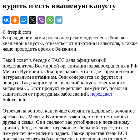
курить и есть квашеную капусту
© freepik.com
В преддверии зимы россиянам рекомендуют есть больше
квашеной капусты, отказаться от никотина и алкоголя, а также
чаще проводить время с близкими.
Такой совет в беседе с ТАСС дала официальный
представитель Всемирной организации здравоохранения в РФ
Мелита Вуйнович. Она призналась, что отдает предпочтение
натуральным витаминам. Они содержатся во фруктах и
овощах. Так, например, в квашеной капусте очень много
витамина С. Этот продукт укрепляет иммунитет, помогая
защититься от простудных заболеваний,
передавал
Solovei.info.
Отвечая на вопрос, как лучше сохранить здоровье в холодное
время года, Мелита Вуйнович заявила, что в этом помогут
друзья и семья. Они сделают вас устойчивее к жизненному
кризису. Когда человек переживает большой стресс, то его
иммунитет немедленно падает. Также представитель ВОЗ
призвала следить за балансом сна и правильным питание.