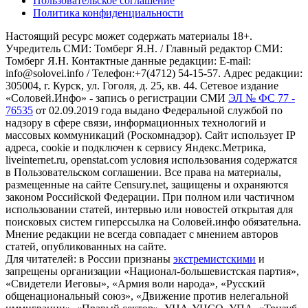
Пользовательское соглашение
Политика конфиденциальности
Настоящий ресурс может содержать материалы 18+.
Учредитель СМИ: Томберг Я.Н. / Главный редактор СМИ:
Томберг Я.Н. Контактные данные редакции: E-mail:
info@solovei.info / Телефон:+7(4712) 54-15-57. Адрес редакции:
305004, г. Курск, ул. Гоголя, д. 25, кв. 44. Сетевое издание
«Соловей.Инфо» - запись о регистрации СМИ
ЭЛ № ФС 77 -
76535
от 02.09.2019 года выдано Федеральной службой по
надзору в сфере связи, информационных технологий и
массовых коммуникаций (Роскомнадзор). Сайт использует IP
адреса, cookie и подключен к сервису Яндекс.Метрика,
liveinternet.ru, openstat.com условия использования содержатся
в Пользовательском соглашении. Все права на материалы,
размещенные на сайте Censury.net, защищены и охраняются
законом Российской Федерации. При полном или частичном
использовании статей, интервью или новостей открытая для
поисковых систем гиперссылка на Соловей.инфо обязательна.
Мнение редакции не всегда совпадает с мнением авторов
статей, опубликованных на сайте.
Для читателей: в России признаны
экстремистскими
и
запрещены организации «Национал-большевистская партия»,
«Свидетели Иеговы», «Армия воли народа», «Русский
общенациональный союз», «Движение против нелегальной