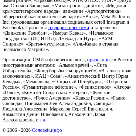
иммиграции», «Правый сектор», УНА-УНСО, УПА, «Тризуб
им. Степана Бандеры», «Мизантропик дивижн», «Меджлис
крымскотатарского народа», движение «Артподготовка»,
общероссийская политическая партия «Воля», Meta Platforms
Inc. (руководящая организация социальных сетей Instagram и
Facebook). Признаны
террористическими
и запрещены:
«Движение Талибан», «Имарат Кавказ», «Исламское
государство» (ИГ, ИГИЛ), Джебхад-ан-Нусра, «АУМ
Синрике», «Братья-мусульмане», «Аль-Каида в странах
исламского Магриба».
Организации, СМИ и физические лица,
признанные
в России
иностранными агентами: «Альянс врачей», «Лига
Избирателей», «Фонд борьбы с коррупцией», «В защиту прав
заключенных», ИАЦ «Сова», «Аналитический Центр Юрия
Левады», «Мемориал», «Открытый Петербург», «Открытая
Россия», «Гуманитарное действие», «Феникс плюс», «Агора»,
«Голос», «Комитет Солдатских матерей», «Женское
достоинство», «Голос Америки», «Кавказ.Реалии», «Радио
Свобода», Пономарев Лев Александрович, Савицкая
Людмила Алексеевна, Маркелов Сергей Евгеньевич,
Камалягин Денис Николаевич, Апахончич Дарья
Александровна и
т.д.
© 2006 -
2026
Соловей.инфо