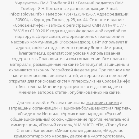
Учредитель СМИ: Томберг Я.Н. / Главный редактор СМИ:
Томберг Я.Н. Контактные данные редакции: E-mail:
info@solovei.info / Телефон:+7(4712) 54-15-57. Адрес редакции:
305004, г. Курск, ул. Гоголя, д. 25, кв. 44. Сетевое издание
«Соловей.Инфо» - запись о регистрации СМИ
ЭЛ № ФС 77 -
76535
от 02.09.2019 года выдано Федеральной службой по
надзору в сфере связи, информационных технологий и
массовых коммуникаций (Роскомнадзор). Сайт использует IP
адреса, cookie и подключен к сервису Яндекс.Метрика,
liveinternet.ru, openstat.com условия использования
содержатся в Пользовательском соглашении. Все права на
материалы, размещенные на сайте Censury.net, защищены и
охраняются законом Российской Федерации. При полном или
частичном использовании статей, интервью или новостей
открытая для поисковых систем гиперссылка на Соловей.инфо
обязательна. Мнение редакции не всегда совпадает с
мнением авторов статей, опубликованных на сайте.
Для читателей: в России признаны
экстремистскими
и
запрещены организации «Национал-большевистская партия»,
«Свидетели Иеговы», «Армия воли народа», «Русский
общенациональный союз», «Движение против нелегальной
иммиграции», «Правый сектор», УНА-УНСО, УПА, «Тризуб им.
Степана Бандеры», «Мизантропик дивижн», «Меджлис
крымскотатарского народа», движение «Артподготовка»,