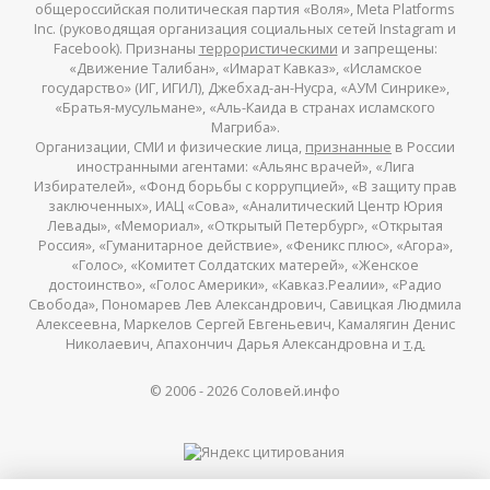
общероссийская политическая партия «Воля», Meta Platforms
Inc. (руководящая организация социальных сетей Instagram и
Facebook). Признаны
террористическими
и запрещены:
«Движение Талибан», «Имарат Кавказ», «Исламское
государство» (ИГ, ИГИЛ), Джебхад-ан-Нусра, «АУМ Синрике»,
«Братья-мусульмане», «Аль-Каида в странах исламского
Магриба».
Организации, СМИ и физические лица,
признанные
в России
иностранными агентами: «Альянс врачей», «Лига
Избирателей», «Фонд борьбы с коррупцией», «В защиту прав
заключенных», ИАЦ «Сова», «Аналитический Центр Юрия
Левады», «Мемориал», «Открытый Петербург», «Открытая
Россия», «Гуманитарное действие», «Феникс плюс», «Агора»,
«Голос», «Комитет Солдатских матерей», «Женское
достоинство», «Голос Америки», «Кавказ.Реалии», «Радио
Свобода», Пономарев Лев Александрович, Савицкая Людмила
Алексеевна, Маркелов Сергей Евгеньевич, Камалягин Денис
Николаевич, Апахончич Дарья Александровна и
т.д.
© 2006 -
2026
Соловей.инфо