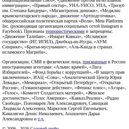
общенациональный союз», «Движение против нелегальной
иммиграции», «Правый сектор», УНА-УНСО, УПА, «Тризуб
им. Степана Бандеры», «Мизантропик дивижн», «Меджлис
крымскотатарского народа», движение «Артподготовка»,
общероссийская политическая партия «Воля», Meta Platforms
Inc. (руководящая организация социальных сетей Instagram и
Facebook). Признаны
террористическими
и запрещены:
«Движение Талибан», «Имарат Кавказ», «Исламское
государство» (ИГ, ИГИЛ), Джебхад-ан-Нусра, «АУМ
Синрике», «Братья-мусульмане», «Аль-Каида в странах
исламского Магриба».
Организации, СМИ и физические лица,
признанные
в России
иностранными агентами: «Альянс врачей», «Лига
Избирателей», «Фонд борьбы с коррупцией», «В защиту прав
заключенных», ИАЦ «Сова», «Аналитический Центр Юрия
Левады», «Мемориал», «Открытый Петербург», «Открытая
Россия», «Гуманитарное действие», «Феникс плюс», «Агора»,
«Голос», «Комитет Солдатских матерей», «Женское
достоинство», «Голос Америки», «Кавказ.Реалии», «Радио
Свобода», Пономарев Лев Александрович, Савицкая
Людмила Алексеевна, Маркелов Сергей Евгеньевич,
Камалягин Денис Николаевич, Апахончич Дарья
Александровна и
т.д.
© 2006 -
2026
Соловей.инфо