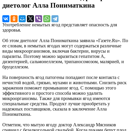
диетолог Алла Пониматкина
Употребление немытых ягод представляет опасность для
здоровья.
Об этом диетолог Алла Пониматкина заявила «Газете.Ru». По
ее словам, в немытых ягодах могут содержаться различные
виды микроорганизмов, включая бактерии, вирусы и
паразиты. Поэтому можно заразиться гепатитом А,
дизентерией, сальмонеллезом, трипаносомозом, малярией, и
бруцеллезом.
На поверхность ягод патогены попадают после контакта с
нечистой водой, грязью, мухами и животными. Снизить риск
заражения поможет промывание ягод. С помощью этого
эффективного и простого способа можно удалить
микроорганизмы. Также для промывки ягод имеются
специальные средства. Продукт лучше приобретать у
надежных поставщиков, сказала в заключение Алла
Пониматкина.
Отметим, что мытую ягоду доктор Александр Мясников
сравнил с безалкогольной свадьбой. Когда руками берут плод,