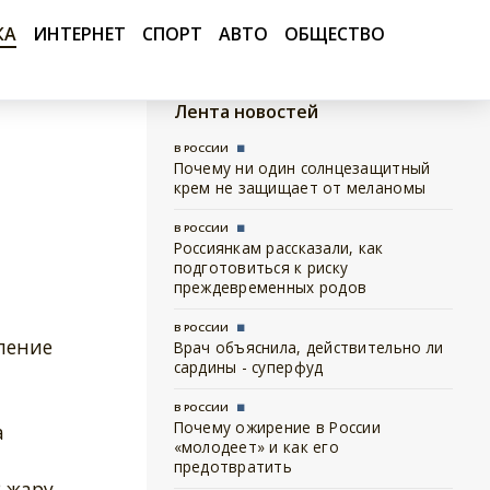
КА
ИНТЕРНЕТ
СПОРТ
АВТО
ОБЩЕСТВО
Лента новостей
В РОССИИ
Почему ни один солнцезащитный
крем не защищает от меланомы
В РОССИИ
Россиянкам рассказали, как
подготовиться к риску
преждевременных родов
В РОССИИ
ление
Врач объяснила, действительно ли
сардины - суперфуд
В РОССИИ
Почему ожирение в России
а
«молодеет» и как его
предотвратить
В жару