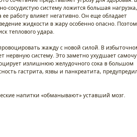
но-сосудистую систему ложится большая нагрузка,
 ее работу влияет негативно. Он еще обладает
дение жидкости в жару особенно опасно. Поэтом
ск теплового удара.
 провоцировать жажду с новой силой. В избыточно
ет нервную систему. Это заметно ухудшает самочу
воцирует излишнюю желудочного сока в большом
асность гастрита, язвы и панкреатита, предупреди
ические напитки «обманывают» уставший мозг.