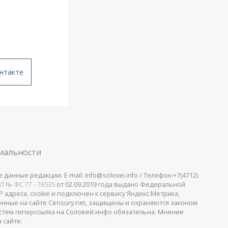
нтакте
иальности
анные редакции: E-mail: info@solovei.info / Телефон:+7(4712)
Л № ФС 77 - 76535
от 02.09.2019 года выдано Федеральной
 адреса, cookie и подключен к сервису Яндекс.Метрика,
щенные на сайте Censury.net, защищены и охраняются законом
стем гиперссылка на Соловей.инфо обязательна. Мнение
 сайте.