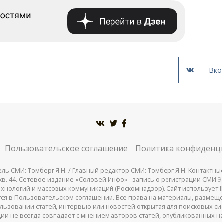
Вко
Пользовательское соглашение
Политика конфиденц
СМИ: Томберг Я.Н. / Главный редактор СМИ: Томберг Я.Н. Контактные д
 25, кв. 44. Сетевое издание «Соловей.Инфо» - запись о регистрации СМИ
Э
нологий и массовых коммуникаций (Роскомнадзор). Сайт использует IP
жатся в Пользовательском соглашении. Все права на материалы, разме
льзовании статей, интервью или новостей открытая для поисковых си
ии не всегда совпадает с мнением авторов статей, опубликованных на