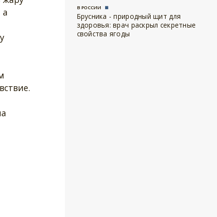
В РОССИИ
 а
Брусника - природный щит для
здоровья: врач раскрыл секретные
свойства ягоды
у
м
вствие.
ла