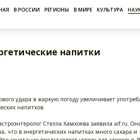
НАЯ
В РОССИИ
РЕГИОНЫ
В МИРЕ
КУЛЬТУРА
НАУ
ергетические напитки
ового удара в жаркую погоду увеличивает употреб
еских напитков.
астроэнтеролог Стелла Хамхоева заявила aif.ru. Он
, что в энергетических напитках много сахара и
Это сочетание представляет угрозу для здоровья. 