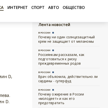
КА
ИНТЕРНЕТ
СПОРТ
АВТО
ОБЩЕСТВО
Лента новостей
В РОССИИ
Почему ни один солнцезащитный
крем не защищает от меланомы
В РОССИИ
Россиянкам рассказали, как
подготовиться к риску
преждевременных родов
В РОССИИ
мин D,
Врач объяснила, действительно ли
сардины - суперфуд
В РОССИИ
Почему ожирение в России
лева.
«молодеет» и как его
н D.
предотвратить