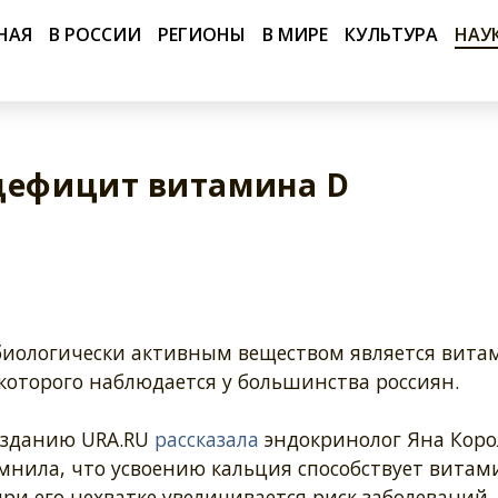
НАЯ
В РОССИИ
РЕГИОНЫ
В МИРЕ
КУЛЬТУРА
НАУ
 дефицит витамина D
иологически активным веществом является вита
которого наблюдается у большинства россиян.
изданию URA.RU
рассказала
эндокринолог Яна Коро
мнила, что усвоению кальция способствует витами
ри его нехватке увеличивается риск заболеваний