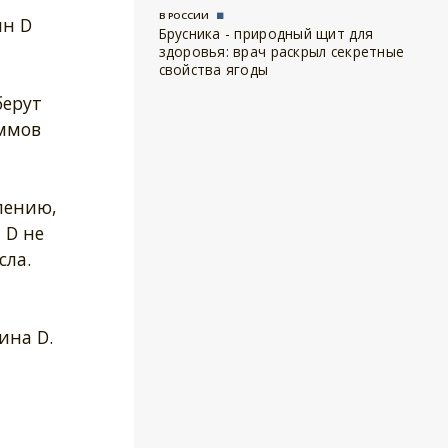
В РОССИИ
ин D
Брусника - природный щит для
здоровья: врач раскрыл секретные
свойства ягоды
берут
аммов
лению,
 D не
сла.
ина D.