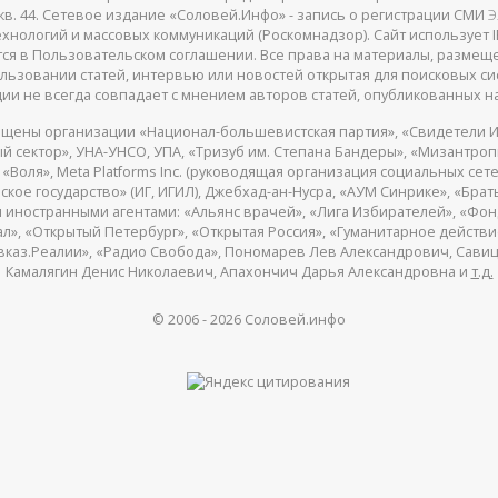
 25, кв. 44. Сетевое издание «Соловей.Инфо» - запись о регистрации СМИ
Э
нологий и массовых коммуникаций (Роскомнадзор). Сайт использует IP
жатся в Пользовательском соглашении. Все права на материалы, разме
льзовании статей, интервью или новостей открытая для поисковых си
ии не всегда совпадает с мнением авторов статей, опубликованных на
щены организации «Национал-большевистская партия», «Свидетели И
 сектор», УНА-УНСО, УПА, «Тризуб им. Степана Бандеры», «Мизантро
Воля», Meta Platforms Inc. (руководящая организация социальных сете
кое государство» (ИГ, ИГИЛ), Джебхад-ан-Нусра, «АУМ Синрике», «Брать
 иностранными агентами: «Альянс врачей», «Лига Избирателей», «Фон
, «Открытый Петербург», «Открытая Россия», «Гуманитарное действие»
авказ.Реалии», «Радио Свобода», Пономарев Лев Александрович, Сав
Камалягин Денис Николаевич, Апахончич Дарья Александровна и
т.д.
© 2006 -
2026
Соловей.инфо