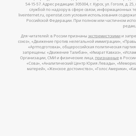
54-15-57. Адрес редакции: 305004, г. Курск, ул. Гоголя, д.
службой по надзору в сфере связи, информационных тех
liveinternet.ru, openstat.com условия использования содер
Российской Федерации. При полном или частичном испо
редакц
Для читателей: в России признаны
экстремистскими
и запре
союз», «Движение против нелегальной иммиграции», «Правый
«Артподготовка», общероссийская политическая партия «
запрещены: «Движение Талибан», «Имарат Кавказ», «Исламс
Организации, СМИ и физические лица,
признанные
в России
«Сова», «Аналитический Центр Юрия Левады», «Мемориал»
матерей», «Женское достоинство», «Голос Америки», «К