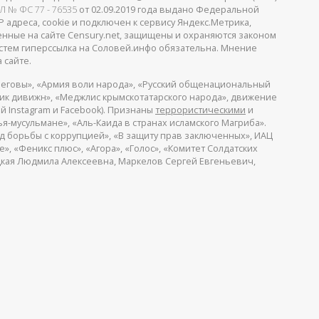
Л № ФС 77 - 76535
от 02.09.2019 года выдано Федеральной
 адреса, cookie и подключен к сервису Яндекс.Метрика,
щенные на сайте Censury.net, защищены и охраняются законом
стем гиперссылка на Соловей.инфо обязательна. Мнение
 сайте.
еговы», «Армия воли народа», «Русский общенациональный
пик дивижн», «Меджлис крымскотатарского народа», движение
й Instagram и Facebook). Признаны
террористическими
и
я-мусульмане», «Аль-Каида в странах исламского Магриба».
д борьбы с коррупцией», «В защиту прав заключенных», ИАЦ
, «Феникс плюс», «Агора», «Голос», «Комитет Солдатских
ицкая Людмила Алексеевна, Маркелов Сергей Евгеньевич,