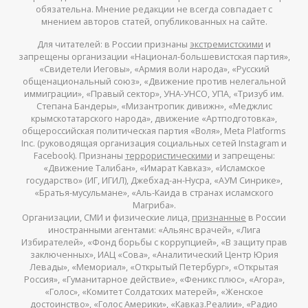
обязательна. Мнение редакции не всегда совпадает с
мнением авторов статей, опубликованных на сайте.
Для читателей: в России признаны
экстремистскими
и
запрещены организации «Национал-большевистская партия»,
«Свидетели Иеговы», «Армия воли народа», «Русский
общенациональный союз», «Движение против нелегальной
иммиграции», «Правый сектор», УНА-УНСО, УПА, «Тризуб им.
Степана Бандеры», «Мизантропик дивижн», «Меджлис
крымскотатарского народа», движение «Артподготовка»,
общероссийская политическая партия «Воля», Meta Platforms
Inc. (руководящая организация социальных сетей Instagram и
Facebook). Признаны
террористическими
и запрещены:
«Движение Талибан», «Имарат Кавказ», «Исламское
государство» (ИГ, ИГИЛ), Джебхад-ан-Нусра, «АУМ Синрике»,
«Братья-мусульмане», «Аль-Каида в странах исламского
Магриба».
Организации, СМИ и физические лица,
признанные
в России
иностранными агентами: «Альянс врачей», «Лига
Избирателей», «Фонд борьбы с коррупцией», «В защиту прав
заключенных», ИАЦ «Сова», «Аналитический Центр Юрия
Левады», «Мемориал», «Открытый Петербург», «Открытая
Россия», «Гуманитарное действие», «Феникс плюс», «Агора»,
«Голос», «Комитет Солдатских матерей», «Женское
достоинство», «Голос Америки», «Кавказ.Реалии», «Радио