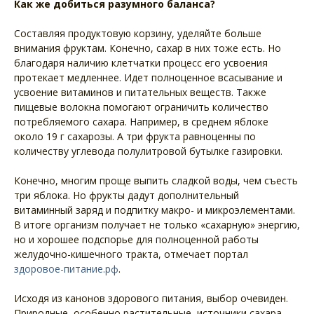
Как же добиться разумного баланса?
Составляя продуктовую корзину, уделяйте больше
внимания фруктам. Конечно, сахар в них тоже есть. Но
благодаря наличию клетчатки процесс его усвоения
протекает медленнее. Идет полноценное всасывание и
усвоение витаминов и питательных веществ. Также
пищевые волокна помогают ограничить количество
потребляемого сахара. Например, в среднем яблоке
около 19 г сахарозы. А три фрукта равноценны по
количеству углевода полулитровой бутылке газировки.
Конечно, многим проще выпить сладкой воды, чем съесть
три яблока. Но фрукты дадут дополнительный
витаминный заряд и подпитку макро- и микроэлементами.
В итоге организм получает не только «сахарную» энергию,
но и хорошее подспорье для полноценной работы
желудочно-кишечного тракта, отмечает портал
здоровое-питание.рф
.
Исходя из канонов здорового питания, выбор очевиден.
Природные, особенно растительные, источники сахара