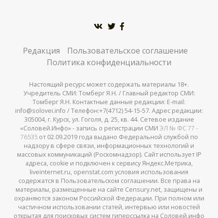
Редакция
Пользовательское соглашение
Политика конфиденциальности
Настоящий ресурс может содержать материалы 18+.
Учредитель СМИ: Томберг Я.Н. / Главный редактор СМИ:
Томберг Я.Н. Контактные данные редакции: E-mail:
info@solovei.info / Телефон:+7(4712) 54-15-57. Адрес редакции:
305004, г. Курск, ул. Гоголя, д. 25, кв. 44. Сетевое издание
«Соловей.Инфо» - запись о регистрации СМИ
ЭЛ № ФС 77 -
76535
от 02.09.2019 года выдано Федеральной службой по
надзору в сфере связи, информационных технологий и
массовых коммуникаций (Роскомнадзор). Сайт использует IP
адреса, cookie и подключен к сервису Яндекс.Метрика,
liveinternet.ru, openstat.com условия использования
содержатся в Пользовательском соглашении. Все права на
материалы, размещенные на сайте Censury.net, защищены и
охраняются законом Российской Федерации. При полном или
частичном использовании статей, интервью или новостей
открытая для поисковых систем гиперссылка на Соловей.инфо