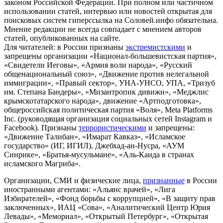
законом Российской Федерации. При полном или частичном
использовании статей, интервью или новостей открытая для
поисковых систем гиперссылка на Соловей.инфо обязательна.
Мнение редакции не всегда совпадает с мнением авторов
статей, опубликованных на сайте.
Для читателей: в России признаны
экстремистскими
и
запрещены организации «Национал-большевистская партия»,
«Свидетели Иеговы», «Армия воли народа», «Русский
общенациональный союз», «Движение против нелегальной
иммиграции», «Правый сектор», УНА-УНСО, УПА, «Тризуб
им. Степана Бандеры», «Мизантропик дивижн», «Меджлис
крымскотатарского народа», движение «Артподготовка»,
общероссийская политическая партия «Воля», Meta Platforms
Inc. (руководящая организация социальных сетей Instagram и
Facebook). Признаны
террористическими
и запрещены:
«Движение Талибан», «Имарат Кавказ», «Исламское
государство» (ИГ, ИГИЛ), Джебхад-ан-Нусра, «АУМ
Синрике», «Братья-мусульмане», «Аль-Каида в странах
исламского Магриба».
Организации, СМИ и физические лица,
признанные
в России
иностранными агентами: «Альянс врачей», «Лига
Избирателей», «Фонд борьбы с коррупцией», «В защиту прав
заключенных», ИАЦ «Сова», «Аналитический Центр Юрия
Левады», «Мемориал», «Открытый Петербург», «Открытая