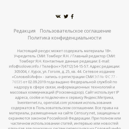
Редакция
Пользовательское соглашение
Политика конфиденциальности
Настоящий ресурс может содержать материалы 18+.
Учредитель СМИ: Томберг Я.Н. / Главный редактор СМИ:
Томберг Я.Н. Контактные данные редакции: E-mail:
info@solovei.info / Телефон:+7(4712) 54-15-57. Адрес редакции:
305004, г. Курск, ул. Гоголя, д. 25, кв. 44. Сетевое издание
«Соловей.Инфо» - запись о регистрации СМИ
ЭЛ № ФС 77 -
76535
от 02.09.2019 года выдано Федеральной службой по
надзору в сфере связи, информационных технологий и
массовых коммуникаций (Роскомнадзор). Сайт использует IP
адреса, cookie и подключен к сервису Яндекс.Метрика,
liveinternet.ru, openstat.com условия использования
содержатся в Пользовательском соглашении. Все права на
материалы, размещенные на сайте Censury.net, защищены и
охраняются законом Российской Федерации. При полном или
частичном использовании статей, интервью или новостей
открытая для поисковых систем гиперссылка на Соловей.инфо