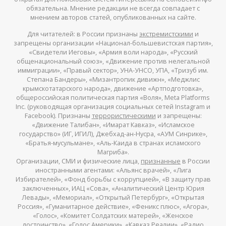
обязательна. Мнение редакции не всегда совпадает с
мнением авторов статей, опубликованных на сайте.
Для читателей: в России признаны
экстремистскими
и
запрещены организации «Национал-большевистская партия»,
«Свидетели Иеговы», «Армия воли народа», «Русский
общенациональный союз», «Движение против нелегальной
иммиграции», «Правый сектор», УНА-УНСО, УПА, «Тризуб им.
Степана Бандеры», «Мизантропик дивижн», «Меджлис
крымскотатарского народа», движение «Артподготовка»,
общероссийская политическая партия «Воля», Meta Platforms
Inc. (руководящая организация социальных сетей Instagram и
Facebook). Признаны
террористическими
и запрещены:
«Движение Талибан», «Имарат Кавказ», «Исламское
государство» (ИГ, ИГИЛ), Джебхад-ан-Нусра, «АУМ Синрике»,
«Братья-мусульмане», «Аль-Каида в странах исламского
Магриба».
Организации, СМИ и физические лица,
признанные
в России
иностранными агентами: «Альянс врачей», «Лига
Избирателей», «Фонд борьбы с коррупцией», «В защиту прав
заключенных», ИАЦ «Сова», «Аналитический Центр Юрия
Левады», «Мемориал», «Открытый Петербург», «Открытая
Россия», «Гуманитарное действие», «Феникс плюс», «Агора»,
«Голос», «Комитет Солдатских матерей», «Женское
достоинство», «Голос Америки», «Кавказ.Реалии», «Радио