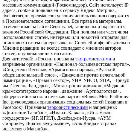
массовых коммуникаций (Роскомнадзор). Сайт использует IP
адреса, cookie и подключен к сервису Яндекс.Метрика,
liveinternet.ru, openstat.com условия использования содержатся
в Пользовательском соглашении. Все права на материалы,
размещенные на сайте Censury.net, защищены и охраняются
законом Российской Федерации. При полном или частичном
использовании статей, интервью или новостей открытая для
поисковых систем гиперссылка на Соловей.инфо обязательна.
Мнение редакции не всегда совпадает с мнением авторов
статей, опубликованных на сайте.
Для читателей: в России признаны
экстремистскими
и
запрещены организации «Национал-большевистская партия»,
«Свидетели Иеговы», «Армия воли народа», «Русский
общенациональный союз», «Движение против нелегальной
иммиграции», «Правый сектор», УНА-УНСО, УПА, «Тризуб
им. Степана Бандеры», «Мизантропик дивижн», «Меджлис
крымскотатарского народа», движение «Артподготовка»,
общероссийская политическая партия «Воля», Meta Platforms
Inc. (руководящая организация социальных сетей Instagram и
Facebook). Признаны
террористическими
и запрещены:
«Движение Талибан», «Имарат Кавказ», «Исламское
государство» (ИГ, ИГИЛ), Джебхад-ан-Нусра, «АУМ
Синрике», «Братья-мусульмане», «Аль-Каида в странах
исламского Магриба».