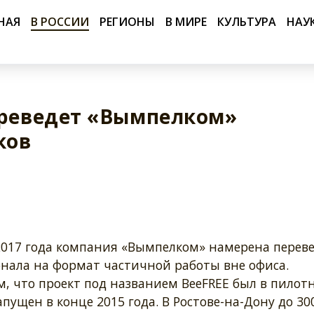
НАЯ
В РОССИИ
РЕГИОНЫ
В МИРЕ
КУЛЬТУРА
НАУ
ереведет «Вымпелком»
ков
2017 года компания «Вымпелком» намерена переве
онала на формат частичной работы вне офиса.
, что проект под названием BeeFREE был в пилот
пущен в конце 2015 года. В Ростове-на-Дону до 30