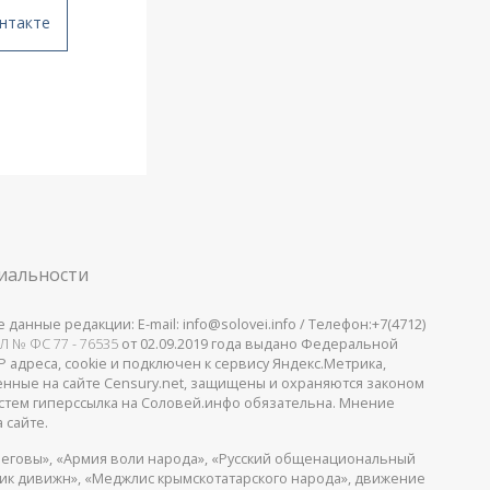
нтакте
иальности
анные редакции: E-mail: info@solovei.info / Телефон:+7(4712)
Л № ФС 77 - 76535
от 02.09.2019 года выдано Федеральной
 адреса, cookie и подключен к сервису Яндекс.Метрика,
щенные на сайте Censury.net, защищены и охраняются законом
стем гиперссылка на Соловей.инфо обязательна. Мнение
 сайте.
еговы», «Армия воли народа», «Русский общенациональный
пик дивижн», «Меджлис крымскотатарского народа», движение