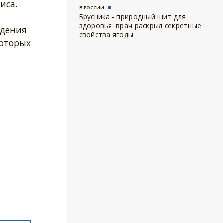
иса.
В РОССИИ
Брусника - природный щит для
здоровья: врач раскрыл секретные
едения
свойства ягоды
которых