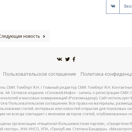
Вко
Следующая новость
Пользовательское соглашение
Политика конфиденц
СМИ: Томберг Я.Н. / Главный редактор СМИ: Томберг Я.Н. Контактные д
 25, кв. 44. Сетевое издание «Соловей.Инфо» - запись о регистрации СМИ
Э
нологий и массовых коммуникаций (Роскомнадзор). Сайт использует IP
жатся в Пользовательском соглашении. Все права на материалы, разме
льзовании статей, интервью или новостей открытая для поисковых си
ии не всегда совпадает с мнением авторов статей, опубликованных на
щены организации «Национал-большевистская партия», «Свидетели И
 сектор», УНА-УНСО, УПА, «Тризуб им. Степана Бандеры», «Мизантро