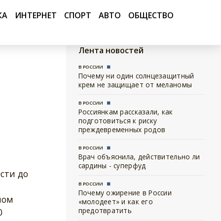
КА
ИНТЕРНЕТ
СПОРТ
АВТО
ОБЩЕСТВО
Лента новостей
В РОССИИ
Почему ни один солнцезащитный
крем не защищает от меланомы
В РОССИИ
Россиянкам рассказали, как
подготовиться к риску
преждевременных родов
В РОССИИ
Врач объяснила, действительно ли
сардины - суперфуд
сти до
В РОССИИ
Почему ожирение в России
ном
«молодеет» и как его
предотвратить
0