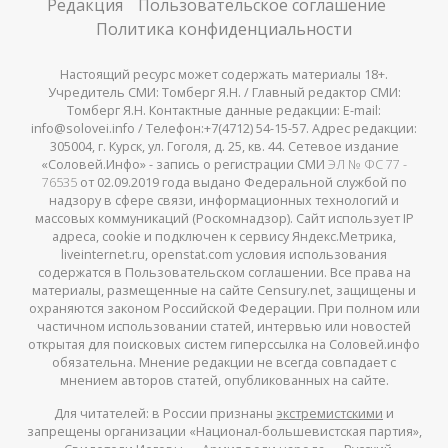
Редакция
Пользовательское соглашение
Политика конфиденциальности
Настоящий ресурс может содержать материалы 18+.
Учредитель СМИ: Томберг Я.Н. / Главный редактор СМИ:
Томберг Я.Н. Контактные данные редакции: E-mail:
info@solovei.info / Телефон:+7(4712) 54-15-57. Адрес редакции:
305004, г. Курск, ул. Гоголя, д. 25, кв. 44. Сетевое издание
«Соловей.Инфо» - запись о регистрации СМИ
ЭЛ № ФС 77 -
76535
от 02.09.2019 года выдано Федеральной службой по
надзору в сфере связи, информационных технологий и
массовых коммуникаций (Роскомнадзор). Сайт использует IP
адреса, cookie и подключен к сервису Яндекс.Метрика,
liveinternet.ru, openstat.com условия использования
содержатся в Пользовательском соглашении. Все права на
материалы, размещенные на сайте Censury.net, защищены и
охраняются законом Российской Федерации. При полном или
частичном использовании статей, интервью или новостей
открытая для поисковых систем гиперссылка на Соловей.инфо
обязательна. Мнение редакции не всегда совпадает с
мнением авторов статей, опубликованных на сайте.
Для читателей: в России признаны
экстремистскими
и
запрещены организации «Национал-большевистская партия»,