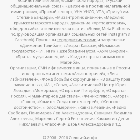
«Свидетели Иеговы», «Армия воли народа», «Русский
общенациональный союз», «Движение против нелегальной
иммиграции», «Правый сектор», УНА-УНСО, УПА, «Тризуб им.
Степана Бандеры», «Мизантропик дивижн», «Меджлис
крымскотатарского народа», движение «Артподготовка»,
общероссийская политическая партия «Воля», Meta Platforms
Inc. (руководящая организация социальных сетей Instagram и
Facebook). Признаны
террористическими
и запрещены:
«Движение Талибан», «Имарат Кавказ», «Исламское
государство» (ИГ, ИГИЛ), Джебхад-ан-Нусра, «АУМ Синрике»,
«Братья-мусульмане», «Аль-Каида в странах исламского
Магриба».
Организации, СМИ и физические лица,
признанные
в России
иностранными агентами: «Альянс врачей», «Лига
Избирателей», «Фонд борьбы с коррупцией», «В защиту прав
заключенных», ИАЦ «Сова», «Аналитический Центр Юрия
Левады», «Мемориал», «Открытый Петербург», «Открытая
Россия», «Гуманитарное действие», «Феникс плюс», «Агора»,
«Голос», «Комитет Солдатских матерей», «Женское
достоинство», «Голос Америки», «Кавказ.Реалии», «Радио
Свобода», Пономарев Лев Александрович, Савицкая Людмила
Алексеевна, Маркелов Сергей Евгеньевич, Камалягин Денис
Николаевич, Апахончич Дарья Александровна и
т.д.
© 2006 -
2026
Соловей.инфо