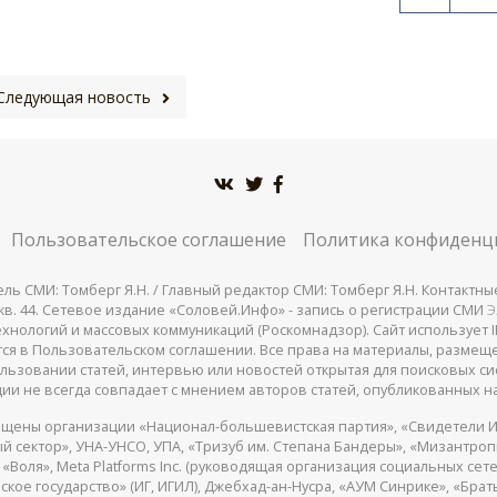
Следующая новость
Пользовательское соглашение
Политика конфиденц
СМИ: Томберг Я.Н. / Главный редактор СМИ: Томберг Я.Н. Контактные д
 25, кв. 44. Сетевое издание «Соловей.Инфо» - запись о регистрации СМИ
Э
нологий и массовых коммуникаций (Роскомнадзор). Сайт использует IP
жатся в Пользовательском соглашении. Все права на материалы, разме
льзовании статей, интервью или новостей открытая для поисковых си
ии не всегда совпадает с мнением авторов статей, опубликованных на
щены организации «Национал-большевистская партия», «Свидетели И
 сектор», УНА-УНСО, УПА, «Тризуб им. Степана Бандеры», «Мизантро
Воля», Meta Platforms Inc. (руководящая организация социальных сете
кое государство» (ИГ, ИГИЛ), Джебхад-ан-Нусра, «АУМ Синрике», «Брать