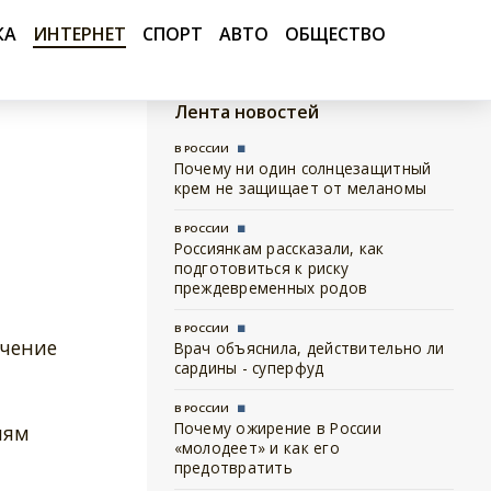
КА
ИНТЕРНЕТ
СПОРТ
АВТО
ОБЩЕСТВО
Лента новостей
В РОССИИ
Почему ни один солнцезащитный
крем не защищает от меланомы
В РОССИИ
Россиянкам рассказали, как
подготовиться к риску
преждевременных родов
В РОССИИ
ечение
Врач объяснила, действительно ли
сардины - суперфуд
В РОССИИ
Почему ожирение в России
иям
«молодеет» и как его
предотвратить