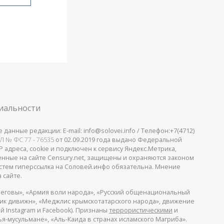
иальности
анные редакции: E-mail: info@solovei.info / Телефон:+7(4712)
Л № ФС 77 - 76535
от 02.09.2019 года выдано Федеральной
 адреса, cookie и подключен к сервису Яндекс.Метрика,
щенные на сайте Censury.net, защищены и охраняются законом
стем гиперссылка на Соловей.инфо обязательна. Мнение
 сайте.
еговы», «Армия воли народа», «Русский общенациональный
пик дивижн», «Меджлис крымскотатарского народа», движение
й Instagram и Facebook). Признаны
террористическими
и
я-мусульмане», «Аль-Каида в странах исламского Магриба».