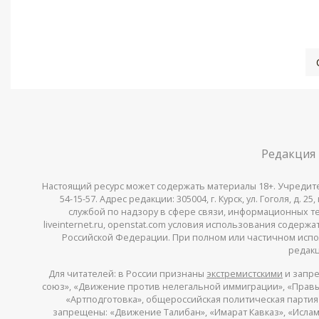
Редакция
Настоящий ресурс может содержать материалы 18+. Учредитель 
54-15-57. Адрес редакции: 305004, г. Курск, ул. Гоголя, д.
службой по надзору в сфере связи, информационных тех
liveinternet.ru, openstat.com условия использования содер
Российской Федерации. При полном или частичном испо
редакц
Для читателей: в России признаны
экстремистскими
и запре
союз», «Движение против нелегальной иммиграции», «Правый
«Артподготовка», общероссийская политическая партия «
запрещены: «Движение Талибан», «Имарат Кавказ», «Исламс