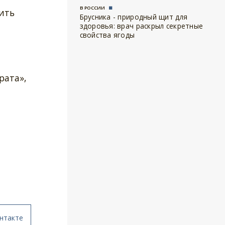
В РОССИИ
ить
Брусника - природный щит для
здоровья: врач раскрыл секретные
свойства ягоды
рата»,
нтакте