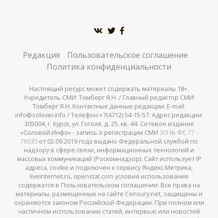
Редакция
Пользовательское соглашение
Политика конфиденциальности
Настоящий ресурс может содержать материалы 18+.
Учредитель СМИ: Томберг Я.Н. / Главный редактор СМИ:
Томберг Я.Н. Контактные данные редакции: E-mail:
info@solovei.info / Телефон:+7(4712) 54-15-57. Адрес редакции:
305004, г. Курск, ул. Гоголя, д. 25, кв. 44. Сетевое издание
«Соловей.Инфо» - запись о регистрации СМИ
ЭЛ № ФС 77 -
76535
от 02.09.2019 года выдано Федеральной службой по
надзору в сфере связи, информационных технологий и
массовых коммуникаций (Роскомнадзор). Сайт использует IP
адреса, cookie и подключен к сервису Яндекс.Метрика,
liveinternet.ru, openstat.com условия использования
содержатся в Пользовательском соглашении. Все права на
материалы, размещенные на сайте Censury.net, защищены и
охраняются законом Российской Федерации. При полном или
частичном использовании статей, интервью или новостей