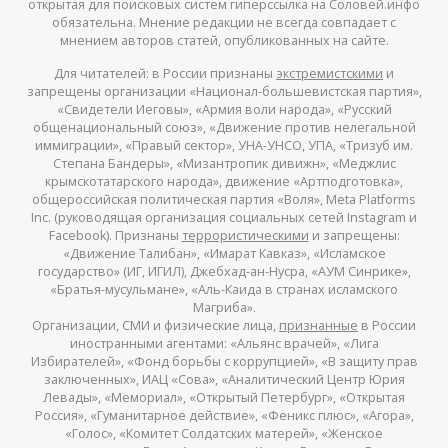
открытая для поисковых систем гиперссылка на Соловей.инфо
обязательна. Мнение редакции не всегда совпадает с
мнением авторов статей, опубликованных на сайте.
Для читателей: в России признаны
экстремистскими
и
запрещены организации «Национал-большевистская партия»,
«Свидетели Иеговы», «Армия воли народа», «Русский
общенациональный союз», «Движение против нелегальной
иммиграции», «Правый сектор», УНА-УНСО, УПА, «Тризуб им.
Степана Бандеры», «Мизантропик дивижн», «Меджлис
крымскотатарского народа», движение «Артподготовка»,
общероссийская политическая партия «Воля», Meta Platforms
Inc. (руководящая организация социальных сетей Instagram и
Facebook). Признаны
террористическими
и запрещены:
«Движение Талибан», «Имарат Кавказ», «Исламское
государство» (ИГ, ИГИЛ), Джебхад-ан-Нусра, «АУМ Синрике»,
«Братья-мусульмане», «Аль-Каида в странах исламского
Магриба».
Организации, СМИ и физические лица,
признанные
в России
иностранными агентами: «Альянс врачей», «Лига
Избирателей», «Фонд борьбы с коррупцией», «В защиту прав
заключенных», ИАЦ «Сова», «Аналитический Центр Юрия
Левады», «Мемориал», «Открытый Петербург», «Открытая
Россия», «Гуманитарное действие», «Феникс плюс», «Агора»,
«Голос», «Комитет Солдатских матерей», «Женское