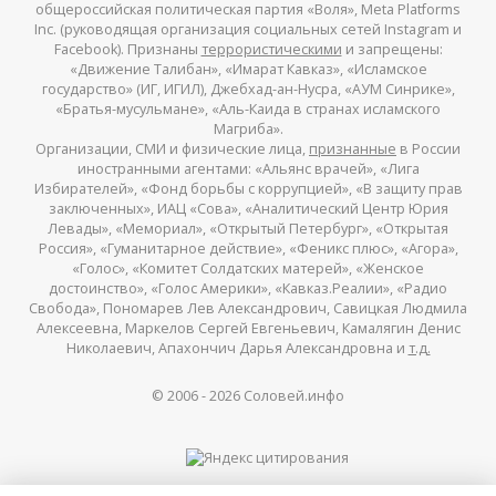
общероссийская политическая партия «Воля», Meta Platforms
Inc. (руководящая организация социальных сетей Instagram и
Facebook). Признаны
террористическими
и запрещены:
«Движение Талибан», «Имарат Кавказ», «Исламское
государство» (ИГ, ИГИЛ), Джебхад-ан-Нусра, «АУМ Синрике»,
«Братья-мусульмане», «Аль-Каида в странах исламского
Магриба».
Организации, СМИ и физические лица,
признанные
в России
иностранными агентами: «Альянс врачей», «Лига
Избирателей», «Фонд борьбы с коррупцией», «В защиту прав
заключенных», ИАЦ «Сова», «Аналитический Центр Юрия
Левады», «Мемориал», «Открытый Петербург», «Открытая
Россия», «Гуманитарное действие», «Феникс плюс», «Агора»,
«Голос», «Комитет Солдатских матерей», «Женское
достоинство», «Голос Америки», «Кавказ.Реалии», «Радио
Свобода», Пономарев Лев Александрович, Савицкая Людмила
Алексеевна, Маркелов Сергей Евгеньевич, Камалягин Денис
Николаевич, Апахончич Дарья Александровна и
т.д.
© 2006 -
2026
Соловей.инфо