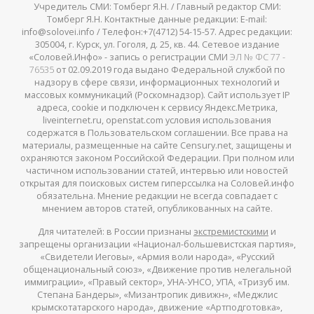
Учредитель СМИ: Томберг Я.Н. / Главный редактор СМИ:
Томберг Я.Н. Контактные данные редакции: E-mail:
info@solovei.info / Телефон:+7(4712) 54-15-57. Адрес редакции:
305004, г. Курск, ул. Гоголя, д. 25, кв. 44. Сетевое издание
«Соловей.Инфо» - запись о регистрации СМИ
ЭЛ № ФС 77 -
76535
от 02.09.2019 года выдано Федеральной службой по
надзору в сфере связи, информационных технологий и
массовых коммуникаций (Роскомнадзор). Сайт использует IP
адреса, cookie и подключен к сервису Яндекс.Метрика,
liveinternet.ru, openstat.com условия использования
содержатся в Пользовательском соглашении. Все права на
материалы, размещенные на сайте Censury.net, защищены и
охраняются законом Российской Федерации. При полном или
частичном использовании статей, интервью или новостей
открытая для поисковых систем гиперссылка на Соловей.инфо
обязательна. Мнение редакции не всегда совпадает с
мнением авторов статей, опубликованных на сайте.
Для читателей: в России признаны
экстремистскими
и
запрещены организации «Национал-большевистская партия»,
«Свидетели Иеговы», «Армия воли народа», «Русский
общенациональный союз», «Движение против нелегальной
иммиграции», «Правый сектор», УНА-УНСО, УПА, «Тризуб им.
Степана Бандеры», «Мизантропик дивижн», «Меджлис
крымскотатарского народа», движение «Артподготовка»,