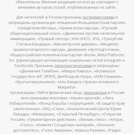
обязательна. Мнение редакции не всегда совпадает с
мнением авторов статей, опубликованных на сайте.
Для читателей: в России признаны
экстремистскими
и
запрещены организации «Национал-большевистская партия»,
«Свидетели Иеговы», «Армия воли народа», «Русский
общенациональный союз», «Движение против нелегальной
иммиграции», «Правый сектор», УНА-УНСО, УПА, «Тризуб им.
Степана Бандеры», «Мизантропик дивижн», «Меджлис
крымскотатарского народа», движение «Артподготовка»,
общероссийская политическая партия «Воля», Meta Platforms
Inc. (руководящая организация социальных сетей Instagram и
Facebook). Признаны
террористическими
и запрещены:
«Движение Талибан», «Имарат Кавказ», «Исламское
государство» (ИГ, ИГИЛ), Джебхад-ан-Нусра, «АУМ Синрике»,
«Братья-мусульмане», «Аль-Каида в странах исламского
Магриба».
Организации, СМИ и физические лица,
признанные
в России
иностранными агентами: «Альянс врачей», «Лига
Избирателей», «Фонд борьбы с коррупцией», «В защиту прав
заключенных», ИАЦ «Сова», «Аналитический Центр Юрия
Левады», «Мемориал», «Открытый Петербург», «Открытая
Россия», «Гуманитарное действие», «Феникс плюс», «Агора»,
«Голос», «Комитет Солдатских матерей», «Женское
достоинство», «Голос Америки», «Кавказ.Реалии», «Радио