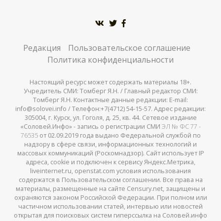
Редакция
Пользовательское соглашение
Политика конфиденциальности
Настоящий ресурс может содержать материалы 18+.
Учредитель СМИ: Томберг Я.Н. / Главный редактор СМИ:
Томберг Я.Н. Контактные данные редакции: E-mail:
info@solovei.info / Телефон:+7(4712) 54-15-57. Адрес редакции:
305004, г. Курск, ул. Гоголя, д. 25, кв. 44. Сетевое издание
«Соловей.Инфо» - запись о регистрации СМИ
ЭЛ № ФС 77 -
76535
от 02.09.2019 года выдано Федеральной службой по
надзору в сфере связи, информационных технологий и
массовых коммуникаций (Роскомнадзор). Сайт использует IP
адреса, cookie и подключен к сервису Яндекс.Метрика,
liveinternet.ru, openstat.com условия использования
содержатся в Пользовательском соглашении. Все права на
материалы, размещенные на сайте Censury.net, защищены и
охраняются законом Российской Федерации. При полном или
частичном использовании статей, интервью или новостей
открытая для поисковых систем гиперссылка на Соловей.инфо