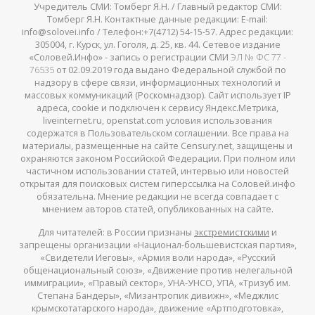
Учредитель СМИ: Томберг Я.Н. / Главный редактор СМИ:
Томберг Я.Н. Контактные данные редакции: E-mail:
info@solovei.info / Телефон:+7(4712) 54-15-57. Адрес редакции:
305004, г. Курск, ул. Гоголя, д. 25, кв. 44. Сетевое издание
«Соловей.Инфо» - запись о регистрации СМИ
ЭЛ № ФС 77 -
76535
от 02.09.2019 года выдано Федеральной службой по
надзору в сфере связи, информационных технологий и
массовых коммуникаций (Роскомнадзор). Сайт использует IP
адреса, cookie и подключен к сервису Яндекс.Метрика,
liveinternet.ru, openstat.com условия использования
содержатся в Пользовательском соглашении. Все права на
материалы, размещенные на сайте Censury.net, защищены и
охраняются законом Российской Федерации. При полном или
частичном использовании статей, интервью или новостей
открытая для поисковых систем гиперссылка на Соловей.инфо
обязательна. Мнение редакции не всегда совпадает с
мнением авторов статей, опубликованных на сайте.
Для читателей: в России признаны
экстремистскими
и
запрещены организации «Национал-большевистская партия»,
«Свидетели Иеговы», «Армия воли народа», «Русский
общенациональный союз», «Движение против нелегальной
иммиграции», «Правый сектор», УНА-УНСО, УПА, «Тризуб им.
Степана Бандеры», «Мизантропик дивижн», «Меджлис
крымскотатарского народа», движение «Артподготовка»,