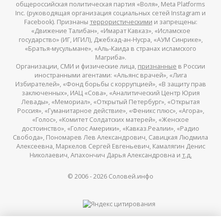
общероссийская политическая партия «Воля», Meta Platforms
Inc. (руководящая организация социальных сетей Instagram и
Facebook). Признаны
террористическими
и запрещены:
«Движение Талибан», «Имарат Кавказ», «Исламское
государство» (ИГ, ИГИЛ), Джебхад-ан-Нусра, «АУМ Синрике»,
«Братья-мусульмане», «Аль-Каида в странах исламского
Магриба».
Организации, СМИ и физические лица,
признанные
в России
иностранными агентами: «Альянс врачей», «Лига
Избирателей», «Фонд борьбы с коррупцией», «В защиту прав
заключенных», ИАЦ «Сова», «Аналитический Центр Юрия
Левады», «Мемориал», «Открытый Петербург», «Открытая
Россия», «Гуманитарное действие», «Феникс плюс», «Агора»,
«Голос», «Комитет Солдатских матерей», «Женское
достоинство», «Голос Америки», «Кавказ.Реалии», «Радио
Свобода», Пономарев Лев Александрович, Савицкая Людмила
Алексеевна, Маркелов Сергей Евгеньевич, Камалягин Денис
Николаевич, Апахончич Дарья Александровна и
т.д.
© 2006 -
2026
Соловей.инфо