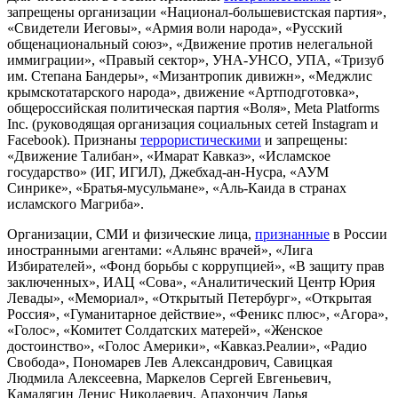
запрещены организации «Национал-большевистская партия»,
«Свидетели Иеговы», «Армия воли народа», «Русский
общенациональный союз», «Движение против нелегальной
иммиграции», «Правый сектор», УНА-УНСО, УПА, «Тризуб
им. Степана Бандеры», «Мизантропик дивижн», «Меджлис
крымскотатарского народа», движение «Артподготовка»,
общероссийская политическая партия «Воля», Meta Platforms
Inc. (руководящая организация социальных сетей Instagram и
Facebook). Признаны
террористическими
и запрещены:
«Движение Талибан», «Имарат Кавказ», «Исламское
государство» (ИГ, ИГИЛ), Джебхад-ан-Нусра, «АУМ
Синрике», «Братья-мусульмане», «Аль-Каида в странах
исламского Магриба».
Организации, СМИ и физические лица,
признанные
в России
иностранными агентами: «Альянс врачей», «Лига
Избирателей», «Фонд борьбы с коррупцией», «В защиту прав
заключенных», ИАЦ «Сова», «Аналитический Центр Юрия
Левады», «Мемориал», «Открытый Петербург», «Открытая
Россия», «Гуманитарное действие», «Феникс плюс», «Агора»,
«Голос», «Комитет Солдатских матерей», «Женское
достоинство», «Голос Америки», «Кавказ.Реалии», «Радио
Свобода», Пономарев Лев Александрович, Савицкая
Людмила Алексеевна, Маркелов Сергей Евгеньевич,
Камалягин Денис Николаевич, Апахончич Дарья