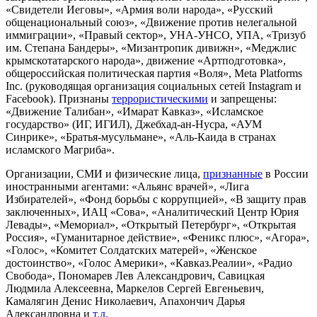
«Свидетели Иеговы», «Армия воли народа», «Русский
общенациональный союз», «Движение против нелегальной
иммиграции», «Правый сектор», УНА-УНСО, УПА, «Тризуб
им. Степана Бандеры», «Мизантропик дивижн», «Меджлис
крымскотатарского народа», движение «Артподготовка»,
общероссийская политическая партия «Воля», Meta Platforms
Inc. (руководящая организация социальных сетей Instagram и
Facebook). Признаны
террористическими
и запрещены:
«Движение Талибан», «Имарат Кавказ», «Исламское
государство» (ИГ, ИГИЛ), Джебхад-ан-Нусра, «АУМ
Синрике», «Братья-мусульмане», «Аль-Каида в странах
исламского Магриба».
Организации, СМИ и физические лица,
признанные
в России
иностранными агентами: «Альянс врачей», «Лига
Избирателей», «Фонд борьбы с коррупцией», «В защиту прав
заключенных», ИАЦ «Сова», «Аналитический Центр Юрия
Левады», «Мемориал», «Открытый Петербург», «Открытая
Россия», «Гуманитарное действие», «Феникс плюс», «Агора»,
«Голос», «Комитет Солдатских матерей», «Женское
достоинство», «Голос Америки», «Кавказ.Реалии», «Радио
Свобода», Пономарев Лев Александрович, Савицкая
Людмила Алексеевна, Маркелов Сергей Евгеньевич,
Камалягин Денис Николаевич, Апахончич Дарья
Александровна и
т.д.