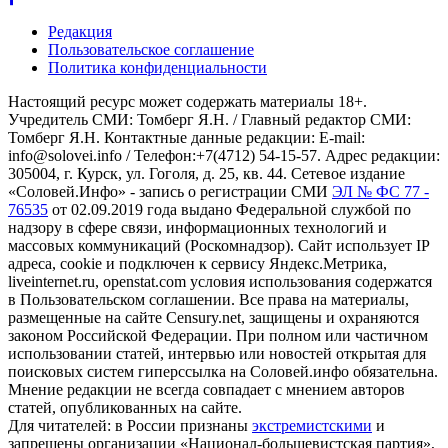
Редакция
Пользовательское соглашение
Политика конфиденциальности
Настоящий ресурс может содержать материалы 18+.
Учредитель СМИ: Томберг Я.Н. / Главный редактор СМИ:
Томберг Я.Н. Контактные данные редакции: E-mail:
info@solovei.info / Телефон:+7(4712) 54-15-57. Адрес редакции:
305004, г. Курск, ул. Гоголя, д. 25, кв. 44. Сетевое издание
«Соловей.Инфо» - запись о регистрации СМИ
ЭЛ № ФС 77 -
76535
от 02.09.2019 года выдано Федеральной службой по
надзору в сфере связи, информационных технологий и
массовых коммуникаций (Роскомнадзор). Сайт использует IP
адреса, cookie и подключен к сервису Яндекс.Метрика,
liveinternet.ru, openstat.com условия использования содержатся
в Пользовательском соглашении. Все права на материалы,
размещенные на сайте Censury.net, защищены и охраняются
законом Российской Федерации. При полном или частичном
использовании статей, интервью или новостей открытая для
поисковых систем гиперссылка на Соловей.инфо обязательна.
Мнение редакции не всегда совпадает с мнением авторов
статей, опубликованных на сайте.
Для читателей: в России признаны
экстремистскими
и
запрещены организации «Национал-большевистская партия»,