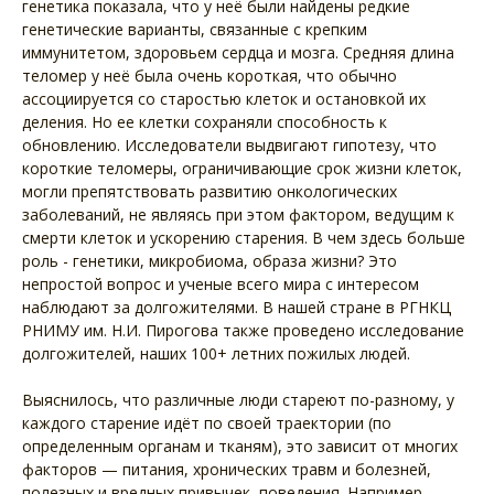
генетика показала, что у неё были найдены редкие
генетические варианты, связанные с крепким
иммунитетом, здоровьем сердца и мозга. Средняя длина
теломер у неё была очень короткая, что обычно
ассоциируется со старостью клеток и остановкой их
деления. Но ее клетки сохраняли способность к
обновлению. Исследователи выдвигают гипотезу, что
короткие теломеры, ограничивающие срок жизни клеток,
могли препятствовать развитию онкологических
заболеваний, не являясь при этом фактором, ведущим к
смерти клеток и ускорению старения. В чем здесь больше
роль - генетики, микробиома, образа жизни? Это
непростой вопрос и ученые всего мира с интересом
наблюдают за долгожителями. В нашей стране в РГНКЦ
РНИМУ им. Н.И. Пирогова также проведено исследование
долгожителей, наших 100+ летних пожилых людей.
Выяснилось, что различные люди стареют по-разному, у
каждого старение идёт по своей траектории (по
определенным органам и тканям), это зависит от многих
факторов — питания, хронических травм и болезней,
полезных и вредных привычек, поведения. Например,