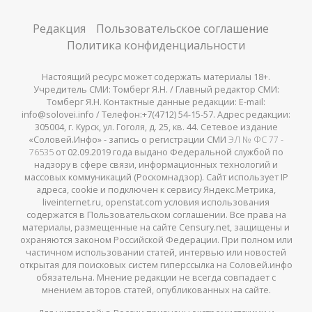
Редакция
Пользовательское соглашение
Политика конфиденциальности
Настоящий ресурс может содержать материалы 18+.
Учредитель СМИ: Томберг Я.Н. / Главный редактор СМИ:
Томберг Я.Н. Контактные данные редакции: E-mail:
info@solovei.info / Телефон:+7(4712) 54-15-57. Адрес редакции:
305004, г. Курск, ул. Гоголя, д. 25, кв. 44. Сетевое издание
«Соловей.Инфо» - запись о регистрации СМИ
ЭЛ № ФС 77 -
76535
от 02.09.2019 года выдано Федеральной службой по
надзору в сфере связи, информационных технологий и
массовых коммуникаций (Роскомнадзор). Сайт использует IP
адреса, cookie и подключен к сервису Яндекс.Метрика,
liveinternet.ru, openstat.com условия использования
содержатся в Пользовательском соглашении. Все права на
материалы, размещенные на сайте Censury.net, защищены и
охраняются законом Российской Федерации. При полном или
частичном использовании статей, интервью или новостей
открытая для поисковых систем гиперссылка на Соловей.инфо
обязательна. Мнение редакции не всегда совпадает с
мнением авторов статей, опубликованных на сайте.