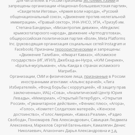
Для читателей: в России признаны
экстремистскими
и
запрещены организации «Национал-большевистская партия»,
«Свидетели Иеговы», «Армия воли народа», «Русский
общенациональный союз», «Движение против нелегальной
иммиграции», «Правый сектор», УНА-УНСО, УПА, «Тризуб им.
Степана Бандеры», «Мизантропик дивижн», «Меджлис
крымскотатарского народа», движение «Артподготовка»,
общероссийская политическая партия «Воля», Meta Platforms
Inc. (руководящая организация социальных сетей Instagram и
Facebook). Признаны
террористическими
и запрещены:
«Движение Талибан», «Имарат Кавказ», «Исламское
государство» (ИГ, ИГИЛ), Джебхад-ан-Нусра, «АУМ Синрике»,
«Братья-мусульмане», «Аль-Каида в странах исламского
Магриба».
Организации, СМИ и физические лица,
признанные
в России
иностранными агентами: «Альянс врачей», «Лига
Избирателей», «Фонд борьбы с коррупцией», «В защиту прав
заключенных», ИАЦ «Сова», «Аналитический Центр Юрия
Левады», «Мемориал», «Открытый Петербург», «Открытая
Россия», «Гуманитарное действие», «Феникс плюс», «Агора»,
«Голос», «Комитет Солдатских матерей», «Женское
достоинство», «Голос Америки», «Кавказ.Реалии», «Радио
Свобода», Пономарев Лев Александрович, Савицкая Людмила
Алексеевна, Маркелов Сергей Евгеньевич, Камалягин Денис
Николаевич, Апахончич Дарья Александровна и
т.д.