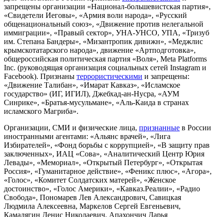
запрещены организации «Национал-большевистская партия»,
«Свидетели Иеговы», «Армия воли народа», «Русский
общенациональный союз», «Движение против нелегальной
иммиграции», «Правый сектор», УНА-УНСО, УПА, «Тризуб
им. Степана Бандеры», «Мизантропик дивижн», «Меджлис
крымскотатарского народа», движение «Артподготовка»,
общероссийская политическая партия «Воля», Meta Platforms
Inc. (руководящая организация социальных сетей Instagram и
Facebook). Признаны
террористическими
и запрещены:
«Движение Талибан», «Имарат Кавказ», «Исламское
государство» (ИГ, ИГИЛ), Джебхад-ан-Нусра, «АУМ
Синрике», «Братья-мусульмане», «Аль-Каида в странах
исламского Магриба».
Организации, СМИ и физические лица,
признанные
в России
иностранными агентами: «Альянс врачей», «Лига
Избирателей», «Фонд борьбы с коррупцией», «В защиту прав
заключенных», ИАЦ «Сова», «Аналитический Центр Юрия
Левады», «Мемориал», «Открытый Петербург», «Открытая
Россия», «Гуманитарное действие», «Феникс плюс», «Агора»,
«Голос», «Комитет Солдатских матерей», «Женское
достоинство», «Голос Америки», «Кавказ.Реалии», «Радио
Свобода», Пономарев Лев Александрович, Савицкая
Людмила Алексеевна, Маркелов Сергей Евгеньевич,
Камалягин Денис Николаевич, Апахончич Дарья