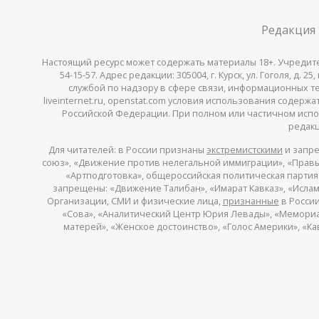
Редакция
Настоящий ресурс может содержать материалы 18+. Учредитель 
54-15-57. Адрес редакции: 305004, г. Курск, ул. Гоголя, д.
службой по надзору в сфере связи, информационных тех
liveinternet.ru, openstat.com условия использования содер
Российской Федерации. При полном или частичном испо
редакц
Для читателей: в России признаны
экстремистскими
и запре
союз», «Движение против нелегальной иммиграции», «Правый
«Артподготовка», общероссийская политическая партия «
запрещены: «Движение Талибан», «Имарат Кавказ», «Исламс
Организации, СМИ и физические лица,
признанные
в России
«Сова», «Аналитический Центр Юрия Левады», «Мемориал»
матерей», «Женское достоинство», «Голос Америки», «К