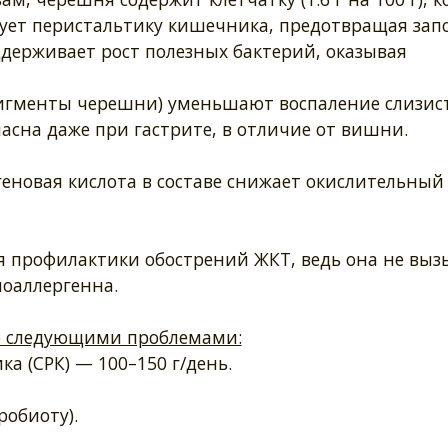
ует перистальтику кишечника, предотвращая запо
держивает рост полезных бактерий, оказывая
игменты черешни) уменьшают воспаление слизист
пасна даже при гастрите, в отличие от вишни.
огеновая кислота в составе снижает окислительный 
 профилактики обострений ЖКТ, ведь она не выз
поаллергенна.
о следующими проблемами:
а (СРК) — 100–150 г/день.
робиоту).