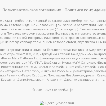
Пользовательское соглашение
Политика конфиденц
СМИ: Томберг Я.Н. / Главный редактор СМИ: Томберг Я.Н. Контактные д
 25, кв. 44. Сетевое издание «Соловей.Инфо» - запись о регистрации СМИ
Э
нологий и массовых коммуникаций (Роскомнадзор). Сайт использует IP
жатся в Пользовательском соглашении. Все права на материалы, разме
льзовании статей, интервью или новостей открытая для поисковых си
ии не всегда совпадает с мнением авторов статей, опубликованных на
щены организации «Национал-большевистская партия», «Свидетели И
 сектор», УНА-УНСО, УПА, «Тризуб им. Степана Бандеры», «Мизантро
Воля», Meta Platforms Inc. (руководящая организация социальных сете
кое государство» (ИГ, ИГИЛ), Джебхад-ан-Нусра, «АУМ Синрике», «Брать
 иностранными агентами: «Альянс врачей», «Лига Избирателей», «Фон
, «Открытый Петербург», «Открытая Россия», «Гуманитарное действие»
авказ.Реалии», «Радио Свобода», Пономарев Лев Александрович, Сав
Камалягин Денис Николаевич, Апахончич Дарья Александровна и
т.д.
© 2006 -
2026
Соловей.инфо