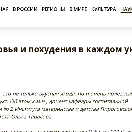
НАЯ
В РОССИИ
РЕГИОНЫ
В МИРЕ
КУЛЬТУРА
НАУ
овья и похудения в каждом у
 это не только вкусная ягода, но и очень полезный
кт. Об этом к.м.н., доцент кафедры госпитальной
 № 2 Института материнства и детства Пироговско
ета Ольга Тарасова.
вам, черешня содержит клетчатку (1.6 г на 100 г), 