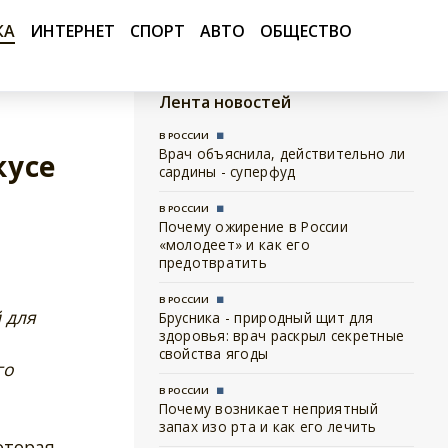
КА
ИНТЕРНЕТ
СПОРТ
АВТО
ОБЩЕСТВО
Лента новостей
В РОССИИ
Врач объяснила, действительно ли
кусе
сардины - суперфуд
В РОССИИ
Почему ожирение в России
«молодеет» и как его
предотвратить
В РОССИИ
 для
Брусника - природный щит для
здоровья: врач раскрыл секретные
свойства ягоды
го
В РОССИИ
Почему возникает неприятный
запах изо рта и как его лечить
которая