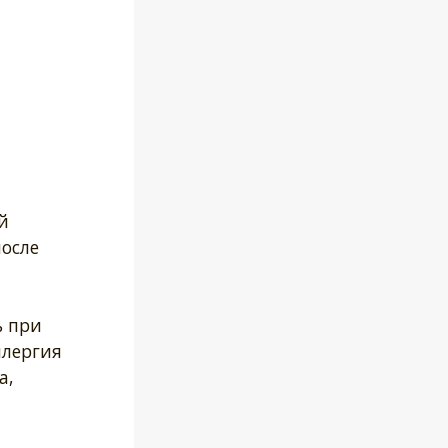
й
после
ь при
ллергия
а,