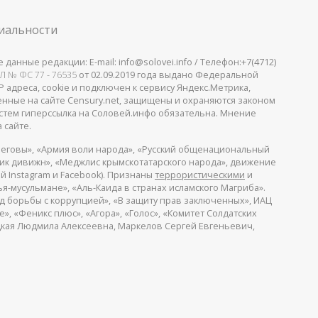
иальности
анные редакции: E-mail: info@solovei.info / Телефон:+7(4712)
Л № ФС 77 - 76535
от 02.09.2019 года выдано Федеральной
 адреса, cookie и подключен к сервису Яндекс.Метрика,
щенные на сайте Censury.net, защищены и охраняются законом
стем гиперссылка на Соловей.инфо обязательна. Мнение
 сайте.
еговы», «Армия воли народа», «Русский общенациональный
пик дивижн», «Меджлис крымскотатарского народа», движение
й Instagram и Facebook). Признаны
террористическими
и
я-мусульмане», «Аль-Каида в странах исламского Магриба».
д борьбы с коррупцией», «В защиту прав заключенных», ИАЦ
, «Феникс плюс», «Агора», «Голос», «Комитет Солдатских
ицкая Людмила Алексеевна, Маркелов Сергей Евгеньевич,