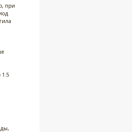
р, при
риод
тила
ше
 1.5
оды,