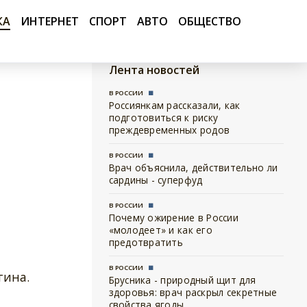
КА
ИНТЕРНЕТ
СПОРТ
АВТО
ОБЩЕСТВО
Лента новостей
В РОССИИ
Россиянкам рассказали, как
подготовиться к риску
преждевременных родов
В РОССИИ
Врач объяснила, действительно ли
сардины - суперфуд
В РОССИИ
Почему ожирение в России
«молодеет» и как его
предотвратить
В РОССИИ
тина.
Брусника - природный щит для
здоровья: врач раскрыл секретные
свойства ягоды