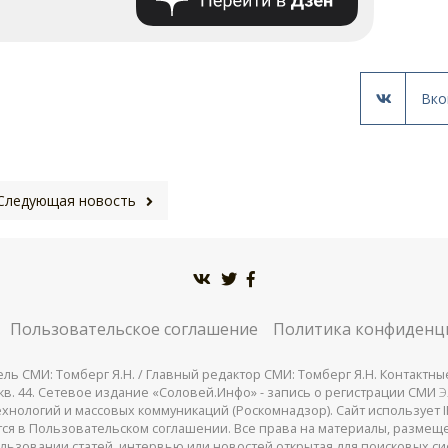
Вко
Следующая новость
Пользовательское соглашение
Политика конфиденц
СМИ: Томберг Я.Н. / Главный редактор СМИ: Томберг Я.Н. Контактные д
 25, кв. 44. Сетевое издание «Соловей.Инфо» - запись о регистрации СМИ
Э
нологий и массовых коммуникаций (Роскомнадзор). Сайт использует IP
жатся в Пользовательском соглашении. Все права на материалы, разме
льзовании статей, интервью или новостей открытая для поисковых си