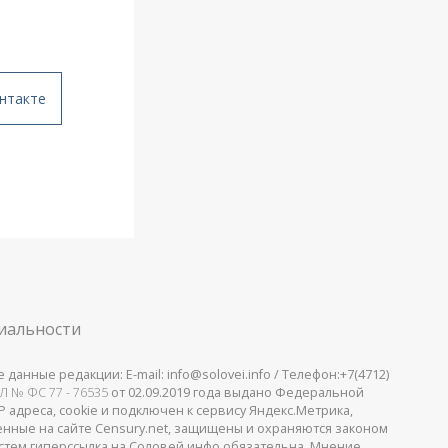
нтакте
иальности
анные редакции: E-mail: info@solovei.info / Телефон:+7(4712)
Л № ФС 77 - 76535
от 02.09.2019 года выдано Федеральной
 адреса, cookie и подключен к сервису Яндекс.Метрика,
щенные на сайте Censury.net, защищены и охраняются законом
стем гиперссылка на Соловей.инфо обязательна. Мнение