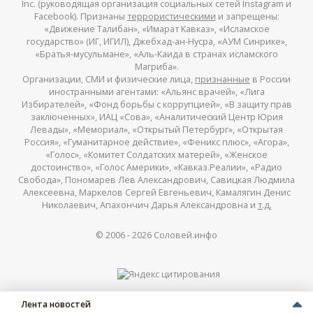
Inc. (руководящая организация социальных сетей Instagram и
Facebook). Признаны
террористическими
и запрещены:
«Движение Талибан», «Имарат Кавказ», «Исламское
государство» (ИГ, ИГИЛ), Джебхад-ан-Нусра, «АУМ Синрике»,
«Братья-мусульмане», «Аль-Каида в странах исламского
Магриба».
Организации, СМИ и физические лица,
признанные
в России
иностранными агентами: «Альянс врачей», «Лига
Избирателей», «Фонд борьбы с коррупцией», «В защиту прав
заключенных», ИАЦ «Сова», «Аналитический Центр Юрия
Левады», «Мемориал», «Открытый Петербург», «Открытая
Россия», «Гуманитарное действие», «Феникс плюс», «Агора»,
«Голос», «Комитет Солдатских матерей», «Женское
достоинство», «Голос Америки», «Кавказ.Реалии», «Радио
Свобода», Пономарев Лев Александрович, Савицкая Людмила
Алексеевна, Маркелов Сергей Евгеньевич, Камалягин Денис
Николаевич, Апахончич Дарья Александровна и
т.д.
© 2006 -
2026
Соловей.инфо
Лента новостей