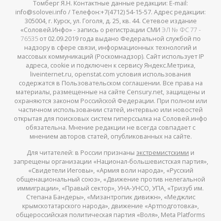
Томберг Я.Н. Контактные данные редакции: E-mail:
info@solovei.info / Телефон:+7(4712) 54-15-57. Адрес редакции:
305004, г. Курск, ул. Гоголя, д. 25, кв. 44. Сетевое издание
«Соловей.Инфо» - запись о регистрации СМИ
ЭЛ № ФС 77 -
76535
от 02.09.2019 года выдано Федеральной службой по
надзору в сфере связи, информационных технологий и
массовых коммуникаций (Роскомнадзор). Сайт использует IP
адреса, cookie и подключен к сервису Яндекс.Метрика,
liveinternet.ru, openstat.com условия использования
содержатся в Пользовательском соглашении. Все права на
материалы, размещенные на сайте Censury.net, защищены и
охраняются законом Российской Федерации. При полном или
частичном использовании статей, интервью или новостей
открытая для поисковых систем гиперссылка на Соловей.инфо
обязательна. Мнение редакции не всегда совпадает с
мнением авторов статей, опубликованных на сайте.
Для читателей: в России признаны
экстремистскими
и
запрещены организации «Национал-большевистская партия»,
«Свидетели Иеговы», «Армия воли народа», «Русский
общенациональный союз», «Движение против нелегальной
иммиграции», «Правый сектор», УНА-УНСО, УПА, «Тризуб им.
Степана Бандеры», «Мизантропик дивижн», «Меджлис
крымскотатарского народа», движение «Артподготовка»,
общероссийская политическая партия «Воля», Meta Platforms